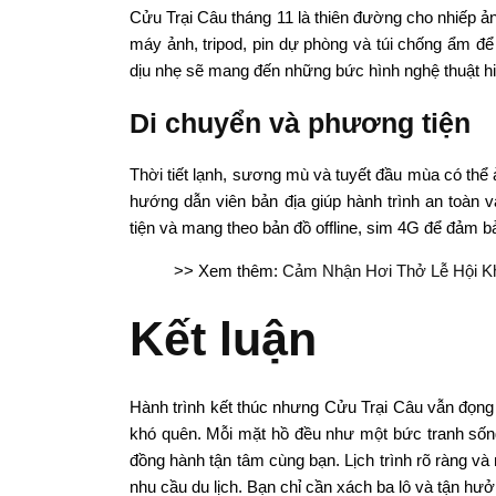
Cửu Trại Câu tháng 11 là thiên đường cho nhiếp ản
máy ảnh, tripod, pin dự phòng và túi chống ẩm để
dịu nhẹ sẽ mang đến những bức hình nghệ thuật h
Di chuyển và phương tiện
Thời tiết lạnh, sương mù và tuyết đầu mùa có thể
hướng dẫn viên bản địa giúp hành trình an toàn v
tiện và mang theo bản đồ offline, sim 4G để đảm bả
>> Xem thêm:
Cảm Nhận Hơi Thở Lễ Hội Kh
Kết luận
Hành trình kết thúc nhưng Cửu Trại Câu vẫn đọng
khó quên. Mỗi mặt hồ đều như một bức tranh sống 
đồng hành tận tâm cùng bạn. Lịch trình rõ ràng v
nhu cầu du lịch. Bạn chỉ cần xách ba lô và tận hưở