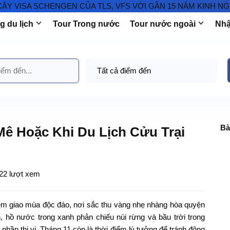
A SCHENGEN CỦA TLS, VFS VỚI GẦN 15 NĂM KINH NGHIỆM T
 du lịch
Tour Trong nước
Tour nước ngoài
Nhậ
Bà
Mê Hoặc Khi Du Lịch Cửu Trại
22 lượt xem
ệm giao mùa độc đáo, nơi sắc thu vàng nhẹ nhàng hòa quyện
h, hồ nước trong xanh phản chiếu núi rừng và bầu trời trong
 phần thi vị. Tháng 11 còn là thời điểm lý tưởng để tránh đông