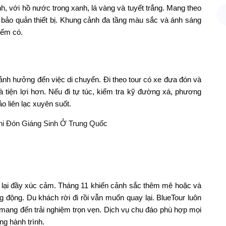
h, với hồ nước trong xanh, lá vàng và tuyết trắng. Mang theo
 bảo quản thiết bị. Khung cảnh đa tầng màu sắc và ánh sáng
iếm có.
 ảnh hưởng đến việc di chuyển. Đi theo tour có xe đưa đón và
à tiện lợi hơn. Nếu đi tự túc, kiểm tra kỹ đường xá, phương
o liên lạc xuyên suốt.
i Đón Giáng Sinh Ở Trung Quốc
 lại đầy xúc cảm. Tháng 11 khiến cảnh sắc thêm mê hoặc và
động. Du khách rời đi rồi vẫn muốn quay lại. BlueTour luôn
à mang đến trải nghiệm trọn vẹn. Dịch vụ chu đáo phù hợp mọi
ng hành trình.