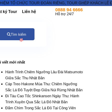
Ổ CHỨC TOUR ĐOÀN RIÊNG, TOUR GHÉP KHÁCH LẺ ĐI NHẬT B
0888 94 6666
t ký Tour
Liên hệ
Hỗ trợ 24/7
Tìm kiếm
i viết mới nhất
Hành Trình Chiêm Ngưỡng Lâu Đài Matsumoto
Giữa Sắc Thu Nhật Bản
Cáp Treo Hakone Mùa Thu: Chiêm Ngưỡng
Sắc Lá Đỏ Tuyệt Đẹp Giữa Núi Rừng Nhật Bản
Đi Tàu Cao Tốc Shinkansen Ngày Thu: Hành
Trình Xuyên Qua Sắc Lá Đỏ Nhật Bản
Đắm Chìm Trong Sắc Lá Đỏ Tại Công Viên