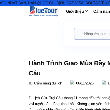
 BẢN, HÀN QUỐC CHỈ ĐỊNH CẤP VISA. ĐỐI TÁC TIN CẬY VIS
Giới thiệu
Cẩm nang
Hành Trình Giao Mùa Đầy 
Câu
Cẩm nang du lịch
06/11/2025
1
Du lịch Cửu Trại Câu
tháng 11 mang đến trải nghi
với tuyết đầu đông tinh khôi. Không gian yên bìn
lành, cùng nhịp sống bản địa khiến hành trình thêm