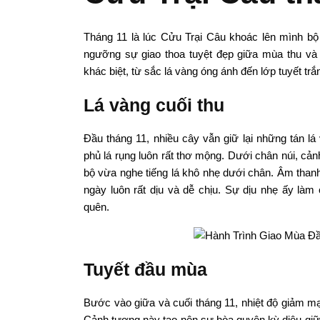
Tháng 11 là lúc Cửu Trại Câu khoác lên mình b
ngưỡng sự giao thoa tuyệt đẹp giữa mùa thu v
khác biệt, từ sắc lá vàng óng ánh đến lớp tuyết trắn
Lá vàng cuối thu
Đầu tháng 11, nhiều cây vẫn giữ lại những tán 
phủ lá rụng luôn rất thơ mộng. Dưới chân núi, cả
bộ vừa nghe tiếng lá khô nhẹ dưới chân. Âm thanh
ngày luôn rất dịu và dễ chịu. Sự dịu nhẹ ấy làm
quên.
Tuyết đầu mùa
Bước vào giữa và cuối tháng 11, nhiệt độ giảm mạn
Cảnh tượng này tạo nên sự hòa quyện kỳ diệu giữa 