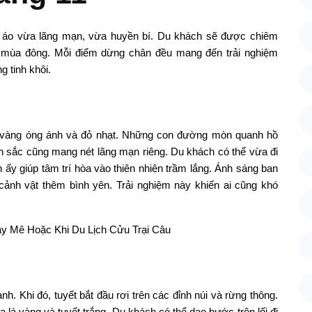
ộ áo vừa lãng mạn, vừa huyền bí. Du khách sẽ được chiêm
à mùa đông. Mỗi điểm dừng chân đều mang đến trải nghiệm
g tinh khôi.
lá vàng óng ánh và đỏ nhạt. Những con đường mòn quanh hồ
nh sắc cũng mang nét lãng mạn riêng. Du khách có thể vừa đi
 ấy giúp tâm trí hòa vào thiên nhiên trầm lắng. Ánh sáng ban
 cảnh vật thêm bình yên. Trải nghiệm này khiến ai cũng khó
h. Khi đó, tuyết bắt đầu rơi trên các đỉnh núi và rừng thông.
lá vàng và tuyết trắng. Du khách có thể dạo bước trên lối đi