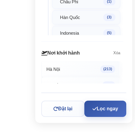
Châu Phi
(1)
Hàn Quốc
(3)
Indonesia
(5)
Malaysia
(3)
Nơi khởi hành
Xóa
Mỹ
(6)
Hà Nội
(213)
Nhật Bản
(47)
TP. Hồ Chí Minh
(18)
Singapore
(4)
Đặt lại
Lọc ngay
Khoảng giá
Xóa
SriLanka
(1)
Thái Lan
(3)
Từ
Đến