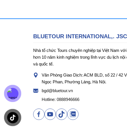
Triều Tiên
(1)
đ
đ
Trung Quốc
(8)
BLUETOUR INTERNATIONAL,. JSC
Điểm đến trong nước
(88)
Nhà tổ chức Tours chuyên nghiệp tại Việt Nam với
499.000đ
-
165.900.000đ
Cà Mau
(2)
hơn 10 năm kinh nghiệm trong lĩnh vực du lịch nội 
và quốc tế.
Cần Thơ
(3)
Văn Phòng Giao Dịch: ACM BLD, số 22 / 42 
Ngọc Phan, Phường Láng, Hà Nội.
Cao Bằng
Dịch vụ
(1)
Xóa
bgd@bluetour.vn
Đà Lạt
(2)
Bảo hiểm du lịch
Hotline: 0888946666
Đà Nẵng
(4)
Vé tham quan