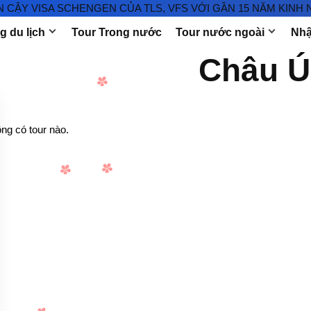
ẬY VISA SCHENGEN CỦA TLS, VFS VỚI GẦN 15 NĂM KINH NG
 du lịch
Tour Trong nước
Tour nước ngoài
Nhậ
Châu Ú
ng có tour nào.