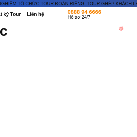
HIỆM TỔ CHỨC TOUR ĐOÀN RIÊNG, TOUR GHÉP KHÁCH LẺ ĐI 
0888 94 6666
t ký Tour
Liên hệ
Hỗ trợ 24/7
c