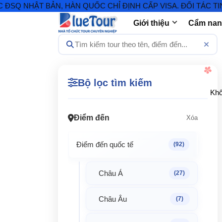
 NHẬT BẢN, HÀN QUỐC CHỈ ĐỊNH CẤP VISA. ĐỐI TÁC TIN C
Giới thiệu
Cẩm nang
Bộ lọc tìm kiếm
Khô
Điểm đến
Xóa
Điểm đến quốc tế
(92)
Châu Á
(27)
Châu Âu
(7)