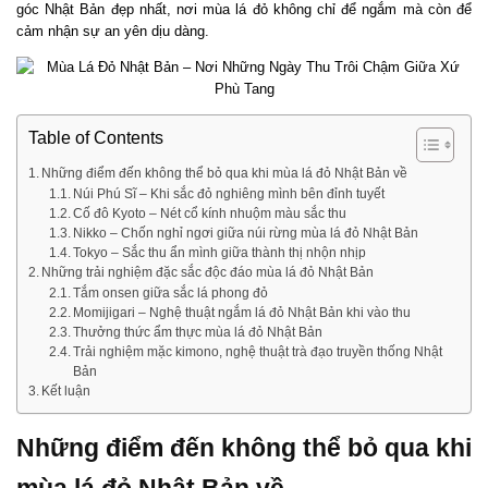
góc Nhật Bản đẹp nhất, nơi mùa lá đỏ không chỉ để ngắm mà còn để
cảm nhận sự an yên dịu dàng.
Table of Contents
Những điểm đến không thể bỏ qua khi mùa lá đỏ Nhật Bản về
Núi Phú Sĩ – Khi sắc đỏ nghiêng mình bên đỉnh tuyết
Cố đô Kyoto – Nét cổ kính nhuộm màu sắc thu
Nikko – Chốn nghỉ ngơi giữa núi rừng mùa lá đỏ Nhật Bản
Tokyo – Sắc thu ẩn mình giữa thành thị nhộn nhịp
Những trải nghiệm đặc sắc độc đáo mùa lá đỏ Nhật Bản
Tắm onsen giữa sắc lá phong đỏ
Momijigari – Nghệ thuật ngắm lá đỏ Nhật Bản khi vào thu
Thưởng thức ẩm thực mùa lá đỏ Nhật Bản
Trải nghiệm mặc kimono, nghệ thuật trà đạo truyền thống Nhật
Bản
Kết luận
Những điểm đến không thể bỏ qua khi