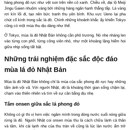
hàng phong đỏ rực như vệt son trên nền cỏ xanh. Chiều về, đại lộ Meiji
Jingu Gaien nhuộm vàng bởi những hàng ngân hạnh thẳng tắp. Lá vàng
rơi kín lối đi, tạo nên bức tranh thu yên bình. Khu vực Ueno lại pha
chút cổ kính trong sắc lá đỏ. Chính những khoảnh khắc ấy khiến Tokyo
cũng có một mùa thu dịu dàng như thế.
Ở Tokyo, mùa lá đỏ Nhật Bản không cần phô trương. Nó nhẹ nhàng len
vào từng con phố, từng công viên nhỏ, như một khoảng lặng hiếm hoi
giữa nhịp sống tất bật.
Những trải nghiệm đặc sắc độc đáo
mùa lá đỏ Nhật Bản
Mùa lá đỏ Nhật Bản không chỉ là mùa của sắc phong đỏ rực hay những
tấm ảnh vội vã. Với người Nhật, đó là khoảng thời gian sống chậm lại,
chạm vào thiên nhiên và tìm về sự cân bằng dịu nhẹ.
Tắm onsen giữa sắc lá phong đỏ
Không có gì thi vị hơn việc ngâm mình trong dòng nước suối nóng giữa
rừng lá đỏ. Người Nhật coi onsen mùa thu là cách chữa lành cả thân
và tâm, khi cái lạnh nhẹ của thu tràn về cũng là lúc làn nước ấm trở