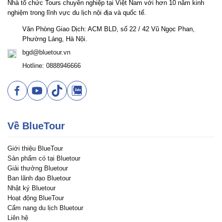
Nhà tổ chức Tours chuyên nghiệp tại Việt Nam với hơn 10 năm kinh
nghiệm trong lĩnh vực du lịch nội địa và quốc tế.
Văn Phòng Giao Dịch: ACM BLD, số 22 / 42 Vũ Ngọc Phan,
Phường Láng, Hà Nội.
bgd@bluetour.vn
Hotline: 0888946666
Về BlueTour
Giới thiệu BlueTour
Sản phẩm có tại Bluetour
Giải thưởng Bluetour
Ban lãnh đạo Bluetour
Nhật ký Bluetour
Hoạt động BlueTour
Cẩm nang du lịch Bluetour
Liên hệ