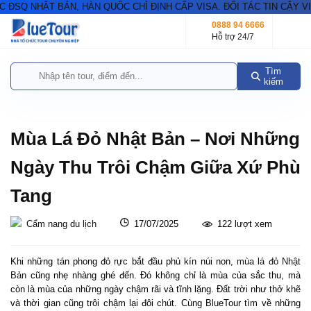
Q NHẬT BẢN, HÀN QUỐC CHỈ ĐỊNH CẤP VISA. ĐỐI TÁC TIN CẬY VISA
0888 94 6666
Hỗ trợ 24/7
Tìm
kiếm
Mùa Lá Đỏ Nhật Bản – Nơi Những
Ngày Thu Trôi Chậm Giữa Xứ Phù
Tang
Cẩm nang du lịch
17/07/2025
122 lượt xem
Khi những tán phong đỏ rực bắt đầu phủ kín núi non,
mùa lá đỏ Nhật
Bản
cũng nhẹ nhàng ghé đến. Đó không chỉ là mùa của sắc thu, mà
còn là mùa của những ngày chậm rãi và tĩnh lặng. Đất trời như thở khẽ
và thời gian cũng trôi chậm lại đôi chút. Cùng BlueTour tìm về những