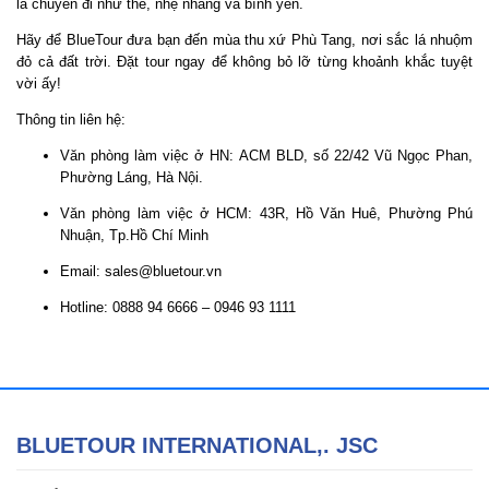
là chuyến đi như thế, nhẹ nhàng và bình yên.
Hãy để BlueTour đưa bạn đến mùa thu xứ Phù Tang, nơi sắc lá nhuộm
đỏ cả đất trời. Đặt tour ngay để không bỏ lỡ từng khoảnh khắc tuyệt
vời ấy!
Thông tin liên hệ:
Văn phòng làm việc ở HN: ACM BLD, số 22/42 Vũ Ngọc Phan,
Phường Láng, Hà Nội.
Văn phòng làm việc ở HCM: 43R, Hồ Văn Huê, Phường Phú
Nhuận, Tp.Hồ Chí Minh
Email: sales@bluetour.vn
Hotline: 0888 94 6666 – 0946 93 1111
BLUETOUR INTERNATIONAL,. JSC