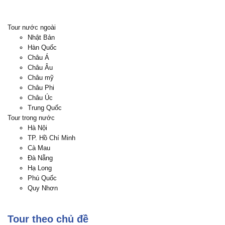
Tour nước ngoài
Nhật Bản
Hàn Quốc
Châu Á
Châu Âu
Châu mỹ
Châu Phi
Châu Úc
Trung Quốc
Tour trong nước
Hà Nội
TP. Hồ Chí Minh
Cà Mau
Đà Nẵng
Hạ Long
Phú Quốc
Quy Nhơn
Tour theo chủ đề