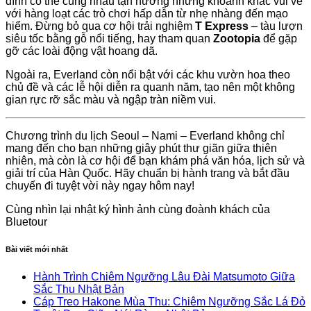
đình có thể cùng nhau tận hưởng những khoảnh khắc vui vẻ
với hàng loạt các trò chơi hấp dẫn từ nhẹ nhàng đến mạo
hiểm. Đừng bỏ qua cơ hội trải nghiệm
T Express
– tàu lượn
siêu tốc bằng gỗ nổi tiếng, hay tham quan
Zootopia
để gặp
gỡ các loài động vật hoang dã.
Ngoài ra, Everland còn nổi bật với các khu vườn hoa theo
chủ đề và các lễ hội diễn ra quanh năm, tạo nên một không
gian rực rỡ sắc màu và ngập tràn niềm vui.
Chương trình du lịch Seoul – Nami – Everland không chỉ
mang đến cho bạn những giây phút thư giãn giữa thiên
nhiên, mà còn là cơ hội để bạn khám phá văn hóa, lịch sử và
giải trí của Hàn Quốc. Hãy chuẩn bị hành trang và bắt đầu
chuyến đi tuyệt vời này ngay hôm nay!
Cùng nhìn lại nhật ký hình ảnh cùng đoành khách của
Bluetour
Bài viết mới nhất
Hành Trình Chiêm Ngưỡng Lâu Đài Matsumoto Giữa
Sắc Thu Nhật Bản
Cáp Treo Hakone Mùa Thu: Chiêm Ngưỡng Sắc Lá Đỏ