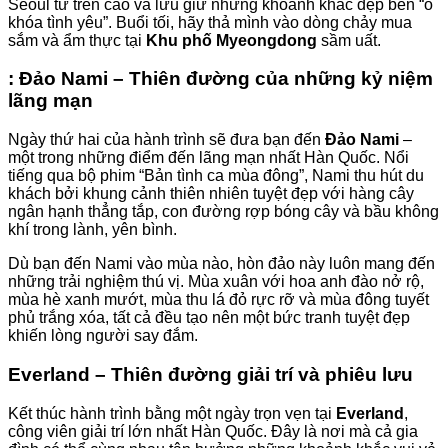
Seoul từ trên cao và lưu giữ những khoảnh khắc đẹp bên “ổ
khóa tình yêu”. Buổi tối, hãy thả mình vào dòng chảy mua
sắm và ẩm thực tại
Khu phố Myeongdong
sầm uất.
: Đảo Nami – Thiên đường của những kỷ niệm
lãng mạn
Ngày thứ hai của hành trình sẽ đưa bạn đến
Đảo Nami
–
một trong những điểm đến lãng mạn nhất Hàn Quốc. Nổi
tiếng qua bộ phim “Bản tình ca mùa đông”, Nami thu hút du
khách bởi khung cảnh thiên nhiên tuyệt đẹp với hàng cây
ngân hạnh thẳng tắp, con đường rợp bóng cây và bầu không
khí trong lành, yên bình.
Dù bạn đến Nami vào mùa nào, hòn đảo này luôn mang đến
những trải nghiệm thú vị. Mùa xuân với hoa anh đào nở rộ,
mùa hè xanh mướt, mùa thu lá đỏ rực rỡ và mùa đông tuyết
phủ trắng xóa, tất cả đều tạo nên một bức tranh tuyệt đẹp
khiến lòng người say đắm.
Everland – Thiên đường giải trí và phiêu lưu
Kết thúc hành trình bằng một ngày trọn vẹn tại
Everland
,
công viên giải trí lớn nhất Hàn Quốc. Đây là nơi mà cả gia