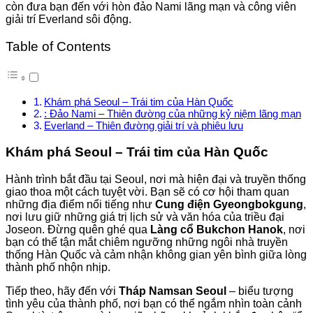
còn đưa bạn đến với hòn đảo Nami lãng mạn và công viên
giải trí Everland sôi động.
Table of Contents
Khám phá Seoul – Trái tim của Hàn Quốc
: Đảo Nami – Thiên đường của những kỷ niệm lãng mạn
Everland – Thiên đường giải trí và phiêu lưu
Khám phá Seoul – Trái tim của Hàn Quốc
Hành trình bắt đầu tại Seoul, nơi mà hiện đại và truyền thống
giao thoa một cách tuyệt vời. Bạn sẽ có cơ hội tham quan
những địa điểm nổi tiếng như
Cung điện Gyeongbokgung
,
nơi lưu giữ những giá trị lịch sử và văn hóa của triều đại
Joseon. Đừng quên ghé qua
Làng cổ Bukchon Hanok
, nơi
bạn có thể tận mắt chiêm ngưỡng những ngôi nhà truyền
thống Hàn Quốc và cảm nhận không gian yên bình giữa lòng
thành phố nhộn nhịp.
Tiếp theo, hãy đến với
Tháp Namsan Seoul
– biểu tượng
tình yêu của thành phố, nơi bạn có thể ngắm nhìn toàn cảnh