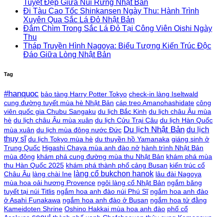
Tuyệt Đẹp Giữa Núi Rừng Nhật Bản
Đi Tàu Cao Tốc Shinkansen Ngày Thu: Hành Trình
Xuyên Qua Sắc Lá Đỏ Nhật Bản
Đắm Chìm Trong Sắc Lá Đỏ Tại Công Viên Oishi Ngày
Thu
Tháp Truyền Hình Nagoya: Biểu Tượng Kiến Trúc Độc
Đáo Giữa Lòng Nhật Bản
Tag
#hanquoc
bảo tàng Harry Potter Tokyo
check-in làng Iseltwald
cung đường tuyết mùa hè Nhật Bản
cáp treo Amanohashidate
công
viên quốc gia Chubu Sangaku
du lịch Bắc Kinh
du lịch châu Âu mùa
hè
du lịch châu Âu mùa xuân
du lịch Cửu Trại Câu
du lịch Hàn Quốc
Du lịch Nhật Bản
du lịch
mùa xuân
du lịch mùa đông nước Đức
thụy sĩ
du lịch Tokyo mùa hè
du thuyền hồ Yamanaka
giáng sinh ở
Trung Quốc
Higashi Chaya mùa anh đào nở
hành trình Nhật Bản
mùa đông
khám phá cung đường mùa thu Nhật Bản
khám phá mùa
thu Hàn Quốc 2025
khám phá thành phố cảng Busan
kiến trúc cổ
làng cổ bukchon hanok
Châu Âu
làng chài Ine
lâu đài Nagoya
mùa hoa oải hương Provence
ngôi làng cổ Nhật Bản
ngắm băng
tuyết tại núi Titlis
ngắm hoa anh đào núi Phú Sĩ
ngắm hoa anh đào
ở Asahi Funakawa
ngắm hoa anh đào ở Busan
ngắm hoa tử đằng
Kameidoten Shrine
Oshino Hakkai mùa hoa anh đào
phố cổ