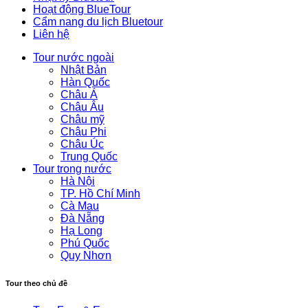
Hoạt động BlueTour
Cẩm nang du lịch Bluetour
Liên hệ
Tour nước ngoài
Nhật Bản
Hàn Quốc
Châu Á
Châu Âu
Châu mỹ
Châu Phi
Châu Úc
Trung Quốc
Tour trong nước
Hà Nội
TP. Hồ Chí Minh
Cà Mau
Đà Nẵng
Hạ Long
Phú Quốc
Quy Nhơn
Tour theo chủ đề