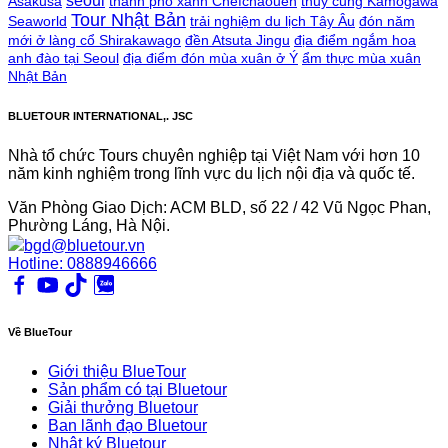
seoul
Asakusa
thành phố xanh Chefchaouen
thủy cung Kamogawa
Tour Nhật Bản
Seaworld
trải nghiệm du lịch Tây Âu
đón năm
mới ở làng cổ Shirakawago
đền Atsuta Jingu
địa điểm ngắm hoa
anh đào tại Seoul
địa điểm đón mùa xuân ở Ý
ẩm thực mùa xuân
Nhật Bản
BLUETOUR INTERNATIONAL,. JSC
Nhà tổ chức Tours chuyên nghiệp tại Việt Nam với hơn 10
năm kinh nghiệm trong lĩnh vực du lịch nội địa và quốc tế.
Văn Phòng Giao Dịch: ACM BLD, số 22 / 42 Vũ Ngọc Phan,
Phường Láng, Hà Nội.
bgd@bluetour.vn
Hotline: 0888946666
Về BlueTour
Giới thiệu BlueTour
Sản phẩm có tại Bluetour
Giải thưởng Bluetour
Ban lãnh đạo Bluetour
Nhật ký Bluetour