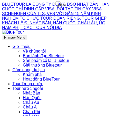
BLUETOUR LÀ CÔNG TY ĐƯỢC ĐSQ NHẬT BẢN, HÀN
Close
QUỐC CHỈ ĐỊNH CẤP VISA. ĐỐI TÁC TIN CẬY VISA
SCHENGEN CỦA TLS, VFS VỚI GẦN 15 NĂM KINH
NGHIỆM TỔ CHỨC TOUR ĐOÀN RIÊNG, TOUR GHÉP
KHÁCH LẺ ĐI NHẬT BẢN, HÀN QUỐC, CHÂU ÂU, ÚC,
NAM PHI,.. CÁC TOUR NỘI ĐỊA
Primary Menu
Giới thiệu
Về chúng tôi
Ban lãnh đạo Bluetour
Sản phẩm có tại Bluetour
Giải thưởng Bluetour
Cẩm nang du lịch
Khám phá
Hoạt động BlueTour
Tour Trong nước
Tour nước ngoài
Nhật Bản
Hàn Quốc
Châu Âu
Châu Á
Châu Phi