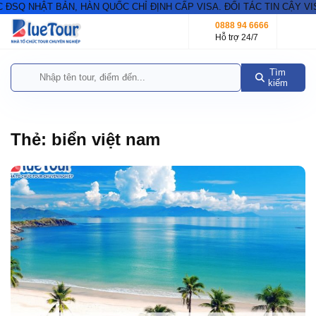
Q NHẬT BẢN, HÀN QUỐC CHỈ ĐỊNH CẤP VISA. ĐỐI TÁC TIN CẬY VIS
0888 94 6666
Hỗ trợ 24/7
Tìm
kiếm
Thẻ:
biển việt nam