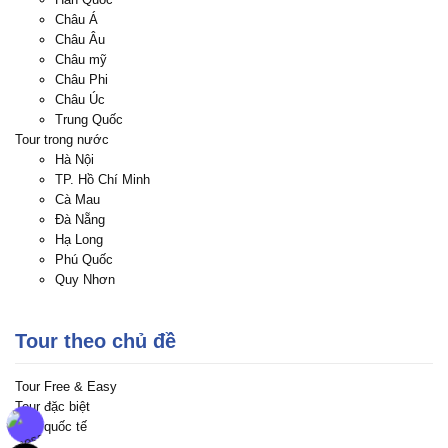
Châu Á
Châu Âu
Châu mỹ
Châu Phi
Châu Úc
Trung Quốc
Tour trong nước
Hà Nội
TP. Hồ Chí Minh
Cà Mau
Đà Nẵng
Hạ Long
Phú Quốc
Quy Nhơn
Tour theo chủ đề
Tour Free & Easy
Tour đặc biệt
Tour quốc tế