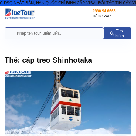
SQ NHẬT BẢN, HÀN QUỐC CHỈ ĐỊNH CẤP VISA. ĐỐI TÁC TIN CẬY VIS
0888 94 6666
Hỗ trợ 24/7
Tìm
kiếm
Thẻ:
cáp treo Shinhotaka