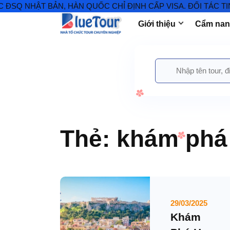
Q NHẬT BẢN, HÀN QUỐC CHỈ ĐỊNH CẤP VISA. ĐỐI TÁC TIN 
Giới thiệu
Cẩm nang
Thẻ:
khám phá 
29/03/2025
Khám