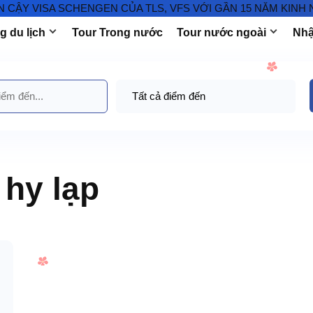
CẬY VISA SCHENGEN CỦA TLS, VFS VỚI GẦN 15 NĂM KINH N
 du lịch
Tour Trong nước
Tour nước ngoài
Nhậ
hy lạp