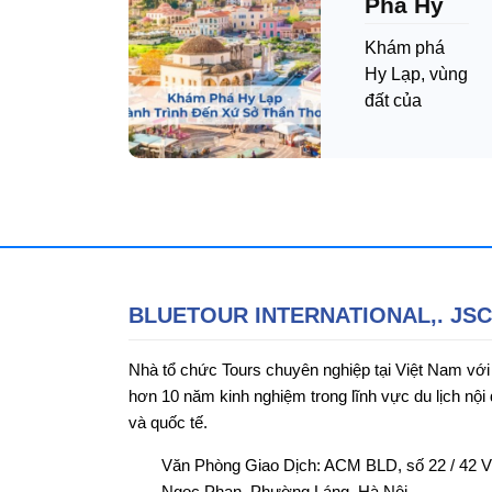
Phá Hy
Lạp:
Khám phá
Hành
Hy Lạp, vùng
đất của
Trình
những vị
Đến Xứ
thần, những
Sở Thần
anh hùng và
Thoại
những triết
gia vĩ đại,
luôn là điểm
đến hấp dẫn
đối với du
BLUETOUR INTERNATIONAL,. JSC
khách từ
khắp nơi trên
Nhà tổ chức Tours chuyên nghiệp tại Việt Nam với
thế giới
hơn 10 năm kinh nghiệm trong lĩnh vực du lịch nội 
và quốc tế.
Văn Phòng Giao Dịch: ACM BLD, số 22 / 42 
Ngọc Phan, Phường Láng, Hà Nội.