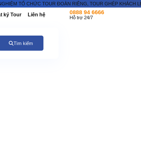
GHIỆM TỔ CHỨC TOUR ĐOÀN RIÊNG, TOUR GHÉP KHÁCH LẺ ĐI 
0888 94 6666
t ký Tour
Liên hệ
Hỗ trợ 24/7
Tìm kiếm