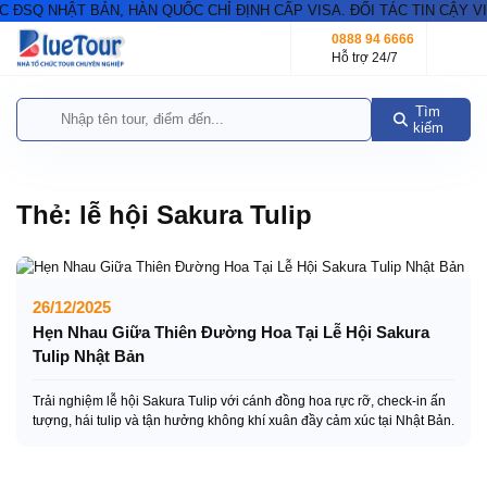
SQ NHẬT BẢN, HÀN QUỐC CHỈ ĐỊNH CẤP VISA. ĐỐI TÁC TIN CẬY VIS
0888 94 6666
Hỗ trợ 24/7
Tìm
kiếm
Thẻ:
lễ hội Sakura Tulip
26/12/2025
Hẹn Nhau Giữa Thiên Đường Hoa Tại Lễ Hội Sakura
Tulip Nhật Bản
Trải nghiệm lễ hội Sakura Tulip với cánh đồng hoa rực rỡ, check-in ấn
tượng, hái tulip và tận hưởng không khí xuân đầy cảm xúc tại Nhật Bản.