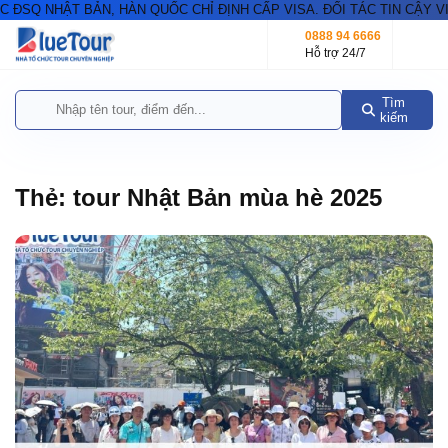
SQ NHẬT BẢN, HÀN QUỐC CHỈ ĐỊNH CẤP VISA. ĐỐI TÁC TIN CẬY VIS
0888 94 6666
Hỗ trợ 24/7
Tìm
kiếm
Thẻ:
tour Nhật Bản mùa hè 2025