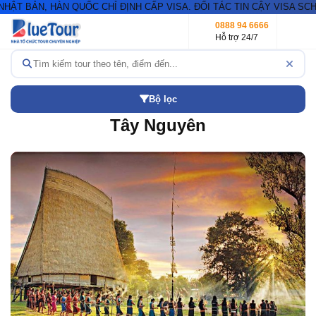
T BẢN, HÀN QUỐC CHỈ ĐỊNH CẤP VISA. ĐỐI TÁC TIN CẬY VISA SCHE
0888 94 6666
Hỗ trợ 24/7
Bộ lọc
Tây Nguyên
Khuyến mãi