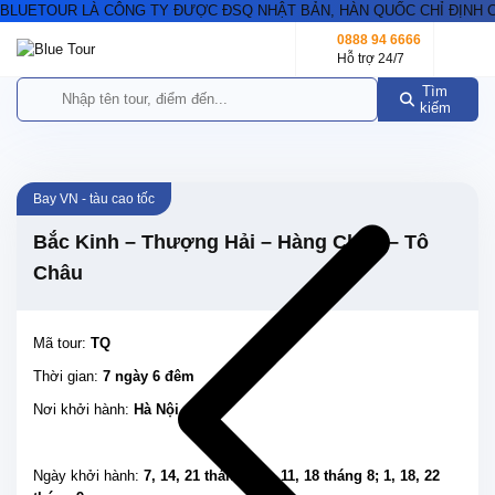
BLUETOUR LÀ CÔNG TY ĐƯỢC ĐSQ NHẬT BẢN, HÀN QUỐC CHỈ ĐỊNH CẤ
0888 94 6666
Hỗ trợ 24/7
Tìm
kiếm
Bay VN - tàu cao tốc
Bắc Kinh – Thượng Hải – Hàng Châu – Tô
Châu
Mã tour:
TQ
Thời gian:
7 ngày 6 đêm
Nơi khởi hành:
Hà Nội
Ngày khởi hành:
7, 14, 21 tháng 7; 4, 11, 18 tháng 8; 1, 18, 22