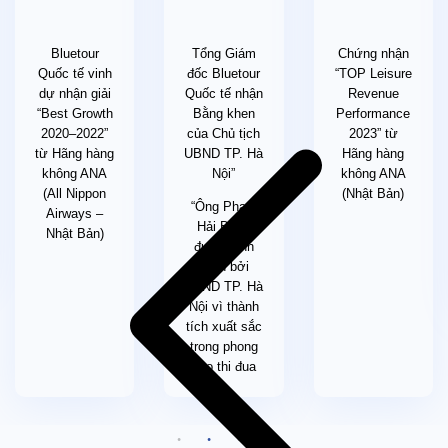
Thủ
tục xin visa
Hộ chiếu mới nhất còn hạn >6 tháng ( không dùng hộ chiếu
Bluetour
Tổng Giám
Chứng nhận
cũ kể cả hộ chiếu còn hạn sử dụng)
Quốc tế vinh
đốc Bluetour
“TOP Leisure
**Trong những trường hợp khách quan như : khủng bố,
dự nhận giải
Quốc tế nhận
Revenue
thiên tai…hoặc do có sự cố, có sự thay đổi lịch trình
“Best Growth
Bằng khen
Performance
của các phương tiện vận chuyển công cộng như : máy
2020–2022”
của Chủ tịch
2023” từ
bay, tàu hỏa…thì Công ty sẽ giữ quyền thay đổi lộ trình
từ Hãng hàng
UBND TP. Hà
Hãng hàng
bất cứ lúc nào vì sự thuận tiện, an toàn cho khách hàng
không ANA
Nội”
không ANA
và sẽ không chịu trách nhiệm bồi thường những thiệt
(All Nippon
(Nhật Bản)
“Ông Phạm
hại phát sinh**.
Airways –
Hải Bằng
Nhật Bản)
được vinh
danh bởi
UBND TP. Hà
Nội vì thành
tích xuất sắc
trong phong
trào thi đua