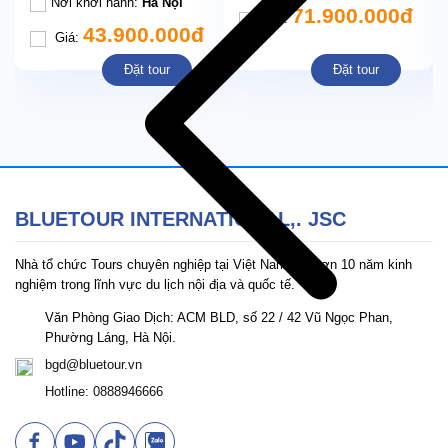
Nơi khởi hành:
Hà Nội
71.900.000đ
Giá:
43.900.000đ
Giá:
Đặt tour
Đặt tour
BLUETOUR INTERNATIONAL,. JSC
Nhà tổ chức Tours chuyên nghiệp tại Việt Nam với hơn 10 năm kinh
nghiệm trong lĩnh vực du lịch nội địa và quốc tế.
Văn Phòng Giao Dịch: ACM BLD, số 22 / 42 Vũ Ngọc Phan,
Phường Láng, Hà Nội.
bgd@bluetour.vn
Hotline: 0888946666