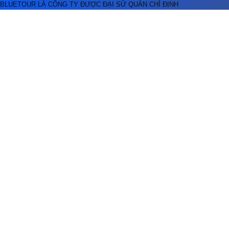
BLUETOUR LÀ CÔNG TY ĐƯỢC ĐẠI SỨ QUÁN CHỈ ĐỊNH