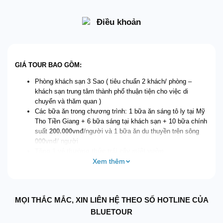
Điều khoản
GIÁ TOUR BAO GỒM:
Phòng khách sạn 3 Sao ( tiêu chuẩn 2 khách/ phòng –
khách sạn trung tâm thành phố thuận tiện cho việc di
chuyển và thăm quan )
Các bữa ăn trong chương trình: 1 bữa ăn sáng tô ly tại Mỹ
Tho Tiền Giang + 6 bữa sáng tại khách sạn + 10 bữa chính
suất
200
.000vnđ
/người và 1 bữa ăn du thuyền trên sông
000vnd
/ người
Tặng 1 vé thưởng thức trái cây miệt vườn
Xem thêm
Tặng chi phí b
ảo hiểm du lịch mức bảo hiểm tối đa
50,000,000 vnđ/vụ
,
Tặng mũ du lịch Blue Tour
Hướng dẫn viên nhiệt tình, chuyên nghiệp suốt tuyến
MỌI THẮC MẮC, XIN LIÊN HỆ THEO SỐ HOTLINE CỦA
Xe du lịch chỗ đời mới đi theo lịch trình.
Vé thăm quan các điểm theo chương trinh
BLUETOUR