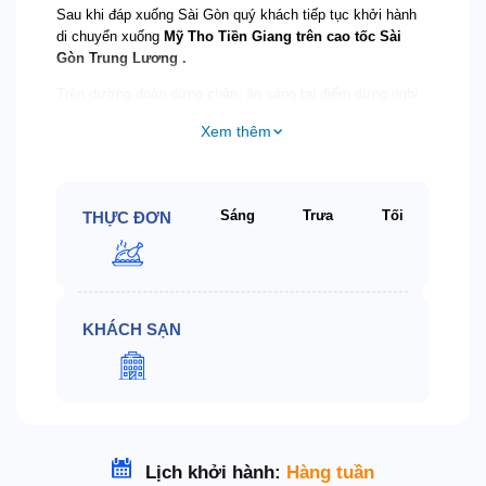
Sau khi đáp xuống Sài Gòn quý khách tiếp tục khởi hành
di chuyển xuống
Mỹ Tho Tiền Giang trên cao tốc Sài
Gòn Trung Lương .
Trên đường đoàn dừng chân, ăn sáng tại điểm dừng nghỉ
thưởng thức đồ ăn dân giã địa phương. (
ăn suất tô ly
Xem thêm
tiêu chuẩn 80k/ khách
)
Trên đường di chuyển
HDV BlueTour
sẽ giới thiệu về các
tỉnh thành đi qua cùng với đó là tổ chức các trò chơi vui
Sáng
Trưa
Tối
THỰC ĐƠN
nhộn và phổ biến các quy định cũng như lưu ý để chuyến
đi diễn ra 1 cách tốt đẹp thuận lợi nhất
KHÁCH SẠN
Lịch khởi hành:
Hàng tuần