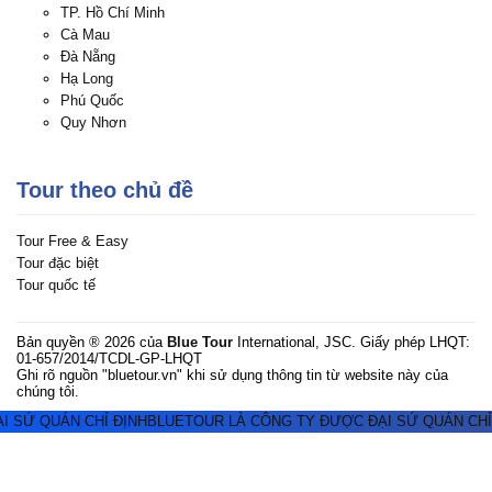
TP. Hồ Chí Minh
Cà Mau
Đà Nẵng
Hạ Long
Phú Quốc
Quy Nhơn
Tour theo chủ đề
Tour Free & Easy
Tour đặc biệt
Tour quốc tế
Bản quyền ® 2026 của
Blue Tour
International, JSC. Giấy phép LHQT:
01-657/2014/TCDL-GP-LHQT
Ghi rõ nguồn "bluetour.vn" khi sử dụng thông tin từ website này của
chúng tôi.
 SỨ QUÁN CHỈ ĐỊNH
BLUETOUR LÀ CÔNG TY ĐƯỢC ĐẠI SỨ QUÁN CHỈ 