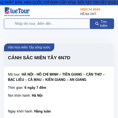
NHẬT BẢN, HÀN QUỐC CHỈ ĐỊNH CẤP VISA. ĐỐI TÁC TIN CẬY VISA S
0888 94 6666
Hỗ trợ 24/7
Tìm
kiếm
Văn hóa miền Tây sông nước
CẢNH SẮC MIỀN TÂY 6N7D
Mã tour:
HÀ NỘI - HỒ CHÍ MINH – TIỀN GIANG – CẦN THƠ –
BẠC LIÊU – CÀ MAU – KIÊN GIANG – AN GIANG
Thời gian:
6 ngày 7 đêm
Nơi khởi hành:
Hà Nội
Ngày khởi hành:
Hàng tuần