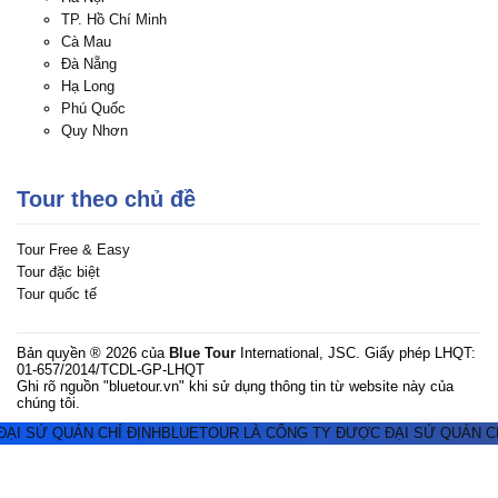
TP. Hồ Chí Minh
Cà Mau
Đà Nẵng
Hạ Long
Phú Quốc
Quy Nhơn
Tour theo chủ đề
Tour Free & Easy
Tour đặc biệt
Tour quốc tế
Bản quyền ® 2026 của
Blue Tour
International, JSC. Giấy phép LHQT:
01-657/2014/TCDL-GP-LHQT
Ghi rõ nguồn "bluetour.vn" khi sử dụng thông tin từ website này của
chúng tôi.
I SỨ QUÁN CHỈ ĐỊNH
BLUETOUR LÀ CÔNG TY ĐƯỢC ĐẠI SỨ QUÁN CHỈ