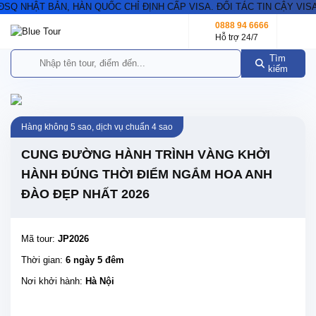
 NHẬT BẢN, HÀN QUỐC CHỈ ĐỊNH CẤP VISA. ĐỐI TÁC TIN CẬY VISA 
0888 94 6666
Hỗ trợ 24/7
Tìm
kiếm
Hàng không 5 sao, dịch vụ chuẩn 4 sao
CUNG ĐƯỜNG HÀNH TRÌNH VÀNG KHỞI
HÀNH ĐÚNG THỜI ĐIỂM NGẮM HOA ANH
ĐÀO ĐẸP NHẤT 2026
Mã tour:
JP2026
Thời gian:
6 ngày 5 đêm
Nơi khởi hành:
Hà Nội