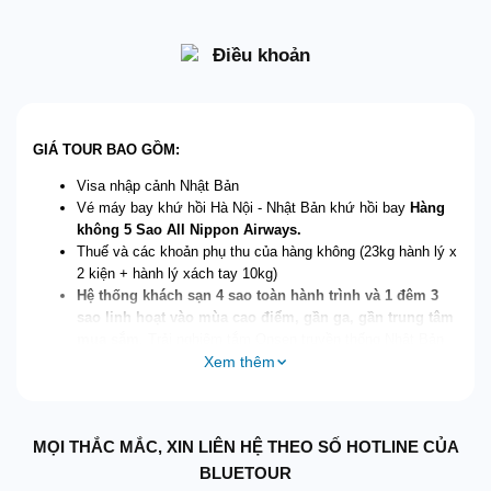
Điều khoản
GIÁ TOUR BAO GỒM:
Visa nhập cảnh Nhật Bản
Vé máy bay khứ hồi Hà Nội - Nhật Bản khứ hồi bay
Hàng
không 5 Sao All Nippon Airways.
Thuế và các khoản phụ thu của hàng không (23kg hành lý x
2 kiện + hành lý xách tay 10kg)
Hệ thống khách sạn 4 sao toàn hành trình và 1 đêm 3
sao linh hoạt vào mùa cao điểm, gần ga, gần trung tâm
mua sắm
. Trải nghiệm tắm Onsen truyền thống Nhật Bản
Xem thêm
tại hệ thống Khách sạn Onsen hoặc Lữ quán khu vực núi
Phú Sĩ...
Các bữa ăn được liệt kê theo chương trình (ăn sáng tại
hotel, ăn trưa và tối trị giá
2500/3000 Yên/ khách/ bữa
,
MỌI THẮC MẮC, XIN LIÊN HỆ THEO SỐ HOTLINE CỦA
thưởng thức bữa tối Buffet hoặc Menu truyền thống Nhật
Bản có tên gọi Kaiseki-ryori +
Thực đơn bò Kobe, Chân
BLUETOUR