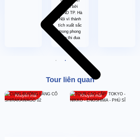
được vinh
bed (giường phụ/ sofa) hoặc 3 giường đơn (tình trạng
danh bởi
giường sẽ phụ thuộc vào từng khách sạn, không áp dụng
UBND TP. Hà
chung cho tất cả các đêm trong chương trình tour).
Nội vì thành
tích xuất sắc
Điều kiện để làm visa
: Quý khách chuẩn bị những giấy tờ chậm
trong phong
nhất 3 tuần trước ngày khởi hành tour
trào thi đua
(Hồ sơ giảm thiểu sẽ áp dụng cho Khách hàng đã có lịch sử đi Du
lịch nước ngoài nhiều lần, vui lòng Liên hệ nhân viên tư vấn khi
đăng ký tour).
Nhân thân
:
Hộ chiếu gốc còn hạn tối thiểu 06 tháng tính từ ngày kết
thúc tour, Quý khách lưu ý ký và ghi rõ họ tên (bằng bút bi)
Tour liên quan
ở trang 03 của hộ chiếu. Khuyến khích Quý khách nộp hộ
chiếu cũ (nếu có).
Khuyến mãi
Khuyến mãi
02 ảnh 4.5cm×3.5cm, nền trắng, mới chụp trong vòng 6
tháng gần đây (không trùng mặt hộ chiếu). Quý khách ghi rõ
họ tên và ngày tháng năm sinh vào đằng sau tấm ảnh (ghi
bằng bút chì đề phòng mực lem ra khuôn mặt trong ảnh kế
bên).
Tờ khai xin visa - Mẫu này Công ty Du lịch sẽ cung cấp,
Quý khách chỉ ký và ghi rõ họ tên vào mục cuối phần
Signature.
Chú ý
: Người xin visa chính chủ phải ký tên