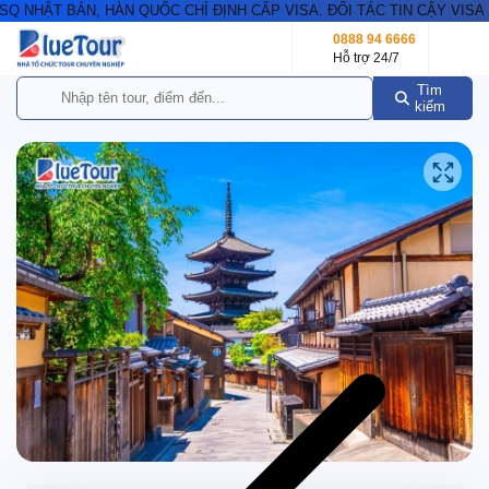
NHẬT BẢN, HÀN QUỐC CHỈ ĐỊNH CẤP VISA. ĐỐI TÁC TIN CẬY VISA S
0888 94 6666
Hỗ trợ 24/7
Tìm
kiếm