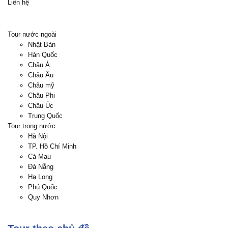
Liên hệ
Trên đây là những thủ tục để xin visa theo quy định của
Lãnh sự. Tùy vào mỗi trường hợp, trong quá trình xét visa
Lãnh sự có quyền yêu cầu bổ sung thêm bất kỳ giấy tờ nào
Tour nước ngoài
của Quý khách nếu thấy cần thiết.
Nhật Bản
Do quá trình xây dựng tour trước thời điểm khởi hành từ 4-
Hàn Quốc
6 tháng, nên 1 số thứ tự điểm đến trong chương trình có
Châu Á
thể thay đổi để phù hợp với thời gian khởi hành của từng
Châu Âu
tour!
Châu mỹ
Châu Phi
Châu Úc
Trung Quốc
Tour trong nước
Hà Nội
TP. Hồ Chí Minh
Cà Mau
Đà Nẵng
Hạ Long
Phú Quốc
Quy Nhơn