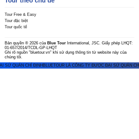
Tour theo chủ đề
Tour Free & Easy
Tour đặc biệt
Tour quốc tế
Bản quyền ® 2026 của
Blue Tour
International, JSC. Giấy phép LHQT:
01-657/2014/TCDL-GP-LHQT
Ghi rõ nguồn "bluetour.vn" khi sử dụng thông tin từ website này của
chúng tôi.
 SỨ QUÁN CHỈ ĐỊNH
BLUETOUR LÀ CÔNG TY ĐƯỢC ĐẠI SỨ QUÁN CHỈ 