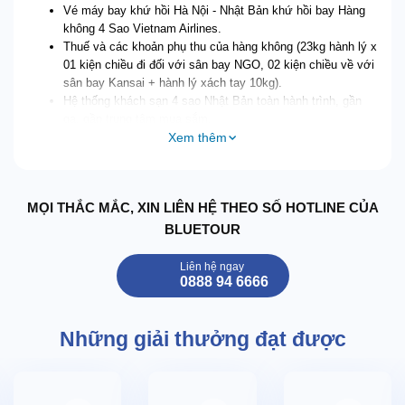
Vé máy bay khứ hồi Hà Nội - Nhật Bản khứ hồi bay Hàng
không 4 Sao Vietnam Airlines.
Thuế và các khoản phụ thu của hàng không (23kg hành lý x
01 kiện chiều đi đối với sân bay NGO, 02 kiện chiều về với
sân bay Kansai + hành lý xách tay 10kg).
Hệ thống khách sạn 4 sao Nhật Bản toàn hành trình, gần
ga, gần trung tâm mua sắm.
Xem thêm
Các bữa ăn được liệt kê theo chương trình (ăn sáng tại
hotel, ăn trưa và tối trị giá 2000/3000 Yên/ khách/ bữa,
thưởng thức bữa tối Buffet hoặc Menu truyền thống Nhật
Bản có tên gọi Kaiseki-ryori +
Thực đơn bò Kobe thượng
MỌI THẮC MẮC, XIN LIÊN HỆ THEO SỐ HOTLINE CỦA
hạng
.
Vé tham quan theo chương trình.
BLUETOUR
Hướng dẫn viên đi theo suốt tuyến nói tiếng Việt và tiếng
Nhật Bản.
Liên hệ ngay
0888 94 6666
Xe máy lạnh sử dụng theo chương trình.
Bảo hiểm (đến dưới 80 tuổi) phí Bảo hiểm du lịch với mức
bồi thường tối đa là 1 tỷ VNĐ cho nhân mạng và
Những giải thưởng đạt được
30.000.000 VNĐ cho hành lý.
Xuất hóa đơn VAT theo quy định của Nhà nước.
GIÁ TOUR CHƯA BAO GỒM