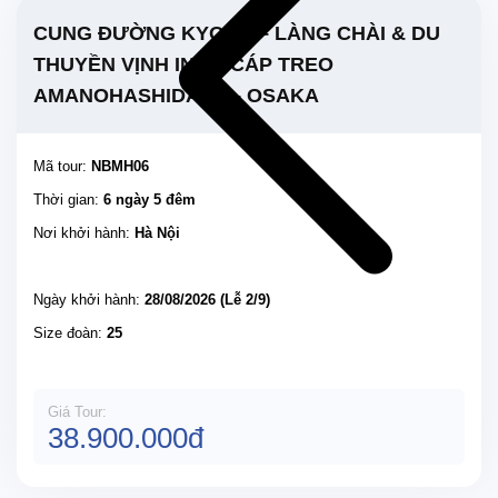
CUNG ĐƯỜNG KYOTO – LÀNG CHÀI & DU
THUYỀN VỊNH INE – CÁP TREO
AMANOHASHIDATE – OSAKA
Mã tour:
NBMH06
Thời gian:
6 ngày 5 đêm
Nơi khởi hành:
Hà Nội
Ngày khởi hành:
28/08/2026 (Lễ 2/9)
Size đoàn:
25
Giá Tour:
38.900.000đ