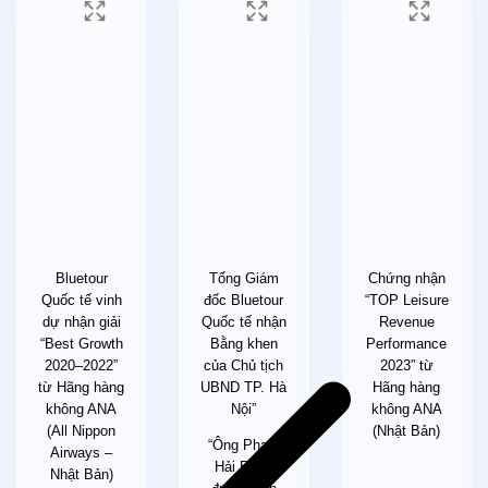
Phí phòng đơn: 6.500.000/khách
Nước uống (bia rượu trong bữa ăn), điện thoại, giặt ủi,
hành lý quá cước theo quy định của hàng không
Chi phí cá nhân của khách ngoài chương trình
Tiền bồi dưỡng cho hướng dẫn viên và tài xế địa phương
1.000.000VNĐ/khách
Chi phí dời ngày, đổi chặng, nâng hạng vé máy bay.
Trường hợp Quý khách không sử dụng chặng đi của vé
đoàn theo tour, các chặng nội địa và quốc tế còn lại sẽ bị
hủy hoặc không sử dụng chặng về cũng không được hoàn
do điều kiện của hãng Hàng Không
THÔNG TIN KHÁC
Bluetour
Tổng Giám
Chứng nhận
Quốc tế vinh
đốc Bluetour
“TOP Leisure
Do văn hóa Nhật Bản tôn trọng sự riêng tư của từng cá
dự nhận giải
Quốc tế nhận
Revenue
nhân nên phòng nghỉ trong các khách sạn chủ yếu thiết kế
“Best Growth
Bằng khen
Performance
loại phòng TWIN (2 giường đơn) hoặc phòng tatami (kiểu
2020–2022”
của Chủ tịch
2023” từ
Nhật).
từ Hãng hàng
UBND TP. Hà
Hãng hàng
Trong trường hợp Quý khách đăng ký 03 người hoặc
không ANA
Nội”
không ANA
khách đăng ký lẻ chưa có người để ghép phòng: Tình trạng
(All Nippon
(Nhật Bản)
phòng sẽ xác nhận theo thực tế tại địa phương. Hoặc có
“Ông Phạm
Airways –
thể sẽ trả thêm phụ phí phòng đơn.
Hải Bằng
Nhật Bản)
Phòng 03 ở Nhật có các loại phòng 2 giường đơn + Extra