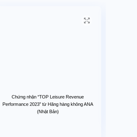
 vé.
n hệ thống xác nhận có vé, có chỗ
Chứng nhận “TOP Leisure Revenue
Chứng 
Performance 2023” từ Hãng hàng không ANA
Hãn
(Nhật Bản)