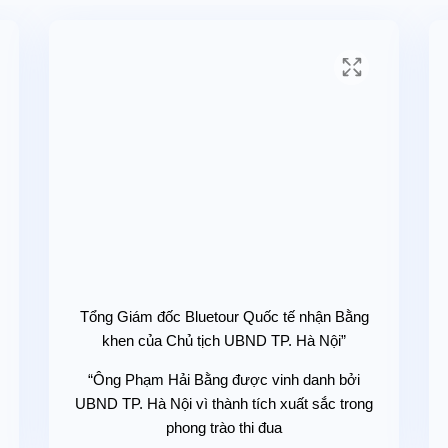
ách tự đặt vé máy bay và thông tin lại cho Bluetour lịch bay, mặt
vé theo hệ thống của hàng không và thanh toán ngay khi đặt trê
 Nội Bài và các sân bay Hải Phòng Vinh…
c ngọt...) trong các bữa ăn và suốt chương trình
u (20k/ người).
n thoại, giặt là, mua sắm, thăm quan ngoài chương trình...).
Tổng Giám đốc Bluetour Quốc tế nhận Bằng
:
khen của Chủ tịch UBND TP. Hà Nội”
0): miễn phí (gia đinh tự lo).
“Ông Phạm Hải Bằng được vinh danh bởi
UBND TP. Hà Nội vì thành tích xuất sắc trong
2009 - 2014): ½ giá tour
phong trào thi đua