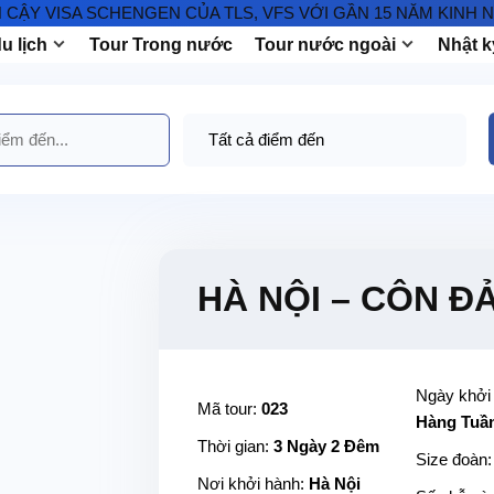
VISA SCHENGEN CỦA TLS, VFS VỚI GẦN 15 NĂM KINH NGHIỆM
u lịch
Tour Trong nước
Tour nước ngoài
Nhật k
HÀ NỘI – CÔN ĐẢO
Ngày khởi
Mã tour:
023
Hàng Tuầ
Thời gian:
3 Ngày 2 Đêm
Size đoàn
Nơi khởi hành:
Hà Nội