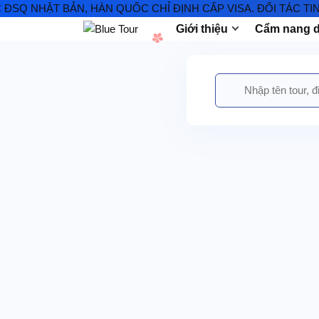
ẬT BẢN, HÀN QUỐC CHỈ ĐỊNH CẤP VISA. ĐỐI TÁC TIN CẬY 
Giới thiệu
Cẩm nang d