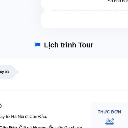
Số chỗ cò
Lịch trình Tour
ày 03
O
THỰC ĐƠN
y từ Hà Nội đi Côn Đảo.
Côn Đảo
, Ôtô và Hướng dẫn viên địa phương đón đoàn về Khách sạ