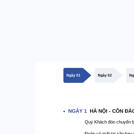
Ngày 01
Ngày 02
Ng
NGÀY 1
HÀ NỘI - CÔN ĐẢ
Quý Khách đón chuyến ba
Đoàn có mặt tại sân bay