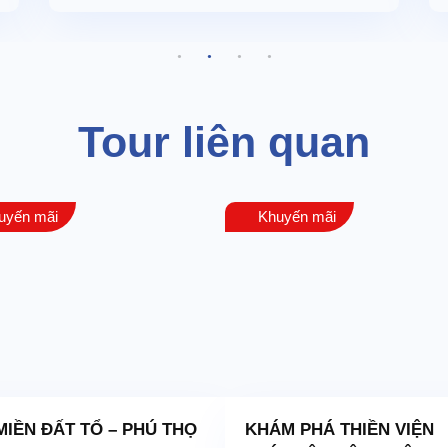
ur người lớn
sau khi đăng ký và trước 20 ngày khởi hành: phí hủy 20% giá trị tour
từ 10-19 ngày trước ngày khởi hành: phí hủy 50% giá trị tour.
Tour liên quan
từ 06-09 ngày trước ngày khởi hành: phí hủy 70% giá trị tour.
trong vòng 05 ngày trước ngày khởi hành: phí hủy 100% giá trị tour.
do bị từ chối làm thủ tục tại sân bay do nhân thân / giấy tờ tùy thâ
hí cho chương trình sẽ không được chúng tôi hoàn lại trong trường hợ
uyến mãi
Khuyến mãi
khách lẻ, nếu đoàn có từ 10 người lớn trở lên, đoàn sẽ khởi hành đ
xếp ngày khởi hành mới và thông báo cho khách biết trước 15 ngày 
 hành mới được, Công ty sẽ hoàn lại tiền cọc cho khách hàng.
ến việc đặt vé, xuất vé, hoàn hủy chuyến, lùi chuyến là do hàng khôn
ách nhiệm.
MIỀN ĐẤT TỔ – PHÚ THỌ
KHÁM PHÁ THIỀN VIỆN