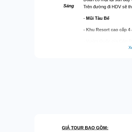
Sáng
Trên đường đi HDV sẽ th
-
Mũi Tàu Bể
-
Khu Resort cao cấp 4 
-
Vườn Quốc gia Côn Đ
X
- Sở Lò Vôi
Quý Khách Dùng cơm trư
Quý khách tiếp tục tham
Trưa
- Miếu Hoàng Tử Cải
- c
Chiều
- Tham quan bãi biển 
- Tự do tắm biển.
Quý khách ăn tối. Tự d
GIÁ TOUR BAO GỒM: