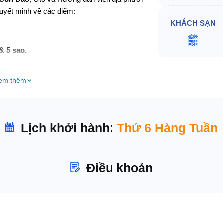
uyết minh về các điểm:
KHÁCH SẠN
& 5 sao.
ảo.
em thêm
a. Nghỉ ngơi hoặc tự do hóng mát quanh Khách sạn.
Lịch khởi hành:
Thứ 6 Hàng Tuần
 quan:
on trai Bà Phi Yến và chúa Nguyễn Ánh.
Điều khoản
Đầm Trầu
- bãi biển đẹp nhất ở Côn Đảo.
o dạo phố biển Côn Đảo.