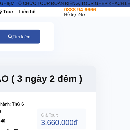
 TỔ CHỨC TOUR ĐOÀN RIÊNG, TOUR GHÉP KHÁCH LẺ ĐI NHẬT
0888 94 6666
ý Tour
Liên hệ
Hỗ trợ 24/7
Tìm kiếm
 ( 3 ngày 2 đêm )
 hành:
Thứ 6
n
Giá Tour:
3.660.000đ
:
40