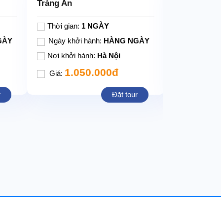
Tràng An
ĐỀN CHÚA
n vẫn đảm bảo đúng, đủ điểm thăm
Thời gian:
1 NGÀY
Thời gian:
GÀY
Ngày khởi hành:
HÀNG NGÀY
Ngày khởi
Nơi khởi hành:
Hà Nội
Nơi khởi h
1.050.000đ
1.0
Giá:
Giá:
r
Đặt tour