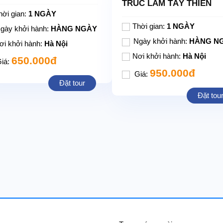
TRÚC LÂM TÂY THIÊN
cho phù hợp với lịch bay, tình hình thời tiết, và tính chất đoàn, tuy
nhiê
hời gian:
1 NGÀY
Thời gian:
1 NGÀY
gày khởi hành:
HÀNG NGÀY
Ngày khởi hành:
HÀNG N
ơi khởi hành:
Hà Nội
Nơi khởi hành:
Hà Nội
650.000đ
iá:
950.000đ
Giá:
Đặt tour
Đặt tou