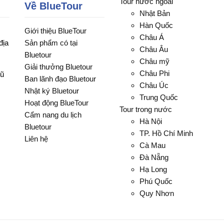
Tour nước ngoài
Về BlueTour
Nhật Bản
Hàn Quốc
Giới thiệu BlueTour
Châu Á
địa
Sản phẩm có tại
Châu Âu
Bluetour
Châu mỹ
Giải thưởng Bluetour
Châu Phi
Vũ
Ban lãnh đạo Bluetour
Châu Úc
Nhật ký Bluetour
Trung Quốc
Hoạt động BlueTour
Tour trong nước
Cẩm nang du lịch
Hà Nội
Bluetour
TP. Hồ Chí Minh
Liên hệ
Cà Mau
Đà Nẵng
Hạ Long
Phú Quốc
Quy Nhơn