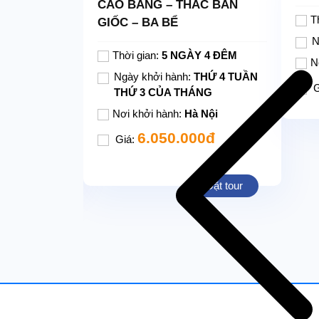
 – HẠ LONG
CAO BẰNG – THÁC BẢN
Lịch trình tour có thể thay đổi 
T
quan trong chương trình.
ỘI
GIỐC – BA BỂ
N
Y 5 ĐÊM
Thời gian:
5 NGÀY 4 ĐÊM
N
11, 13,14 &
Ngày khởi hành:
THỨ 4 TUẦN
G
 2, 4, 5 & 6
THỨ 3 CỦA THÁNG
Nơi khởi hành:
Hà Nội
 Nội
6.050.000đ
Giá:
00đ
Đặt tour
Đặt tour