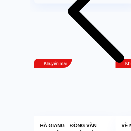
Từ 11 tuổi trở lên: 100% giá to
ĐIỀU KIỆN HOÀN HỦY:
Nếu quý khách hủy tour 
Nếu quý khách hủy tour 
Nếu quý khách hủy tour 
Nếu quý khách hủy tour 
Nếu khách hàng hủy tour 
sự việc trên. Các chi p
Khuyến mãi
Kh
Do tính chất đoàn ghép 
khách, Công ty sẽ sắp 
không đi theo lịch khởi
LƯU Ý:
Mọi quy định liên quan đ
chúng tôi không chịu tr
R – BÁI
HÀ GIANG – ĐỒNG VĂN –
VỀ 