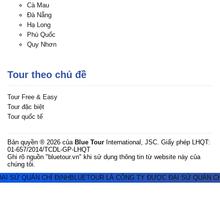
Cà Mau
Đà Nẵng
Hạ Long
Phú Quốc
Quy Nhơn
Tour theo chủ đề
Tour Free & Easy
Tour đặc biệt
Tour quốc tế
Bản quyền ® 2026 của
Blue Tour
International, JSC. Giấy phép LHQT:
01-657/2014/TCDL-GP-LHQT
Ghi rõ nguồn "bluetour.vn" khi sử dụng thông tin từ website này của
chúng tôi.
I SỨ QUÁN CHỈ ĐỊNH
BLUETOUR LÀ CÔNG TY ĐƯỢC ĐẠI SỨ QUÁN CHỈ