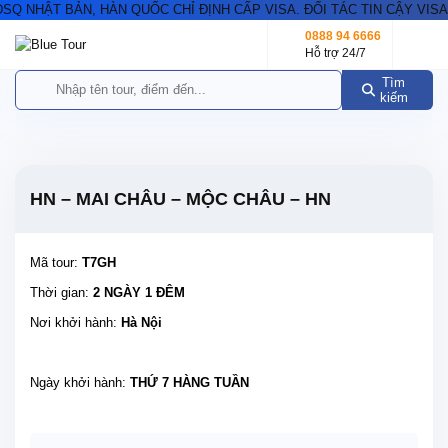
 NHẬT BẢN, HÀN QUỐC CHỈ ĐỊNH CẤP VISA. ĐỐI TÁC TIN CẬY VISA 
0888 94 6666
Hỗ trợ 24/7
Tìm
kiếm
HN – MAI CHÂU – MỘC CHÂU – HN
Mã tour:
T7GH
Thời gian:
2 NGÀY 1 ĐÊM
Nơi khởi hành:
Hà Nội
Ngày khởi hành:
THỨ 7 HÀNG TUẦN