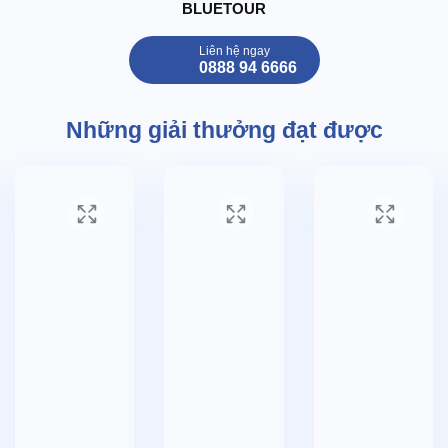
GIỚI HẠN TẠI NHÀ HÀNG NỔI TIẾNG SAPPORO.
BLUETOUR
-
Tặng mặc
trang phục Kimono và phụ kiện (không bao gồm
Liên hệ ngay
trang điểm)
0888 94 6666
- Vé tham quan theo chương trình, vé cáp treo vào lòng tượng
Phật Ushiku Daibuts
Những giải thưởng đạt được
- Hướng dẫn viên đi theo suốt tuyến nói tiếng Việt và tiếng Nhật
Bản
- Xe máy lạnh sử dụng theo chương trình
-Tặng túi vải mua sắm, tag Hành lý
- Bảo hiểm (đến dưới 80 tuổi) phí Bảo hiểm du lịch với mức bồi
thường tối đa là 1 tỷ VNĐ cho nhân mạng và 30.000.000 VNĐ cho
hành lý.
- Hóa đơn VAT
GIÁ TOUR KHÔNG BAO GỒM:
- Phí phòng đơn 9.500.000VNĐ/ khách
- Nước uống (bia rượu trong bữa ăn), điện thoại, giặt ủi, hành lý