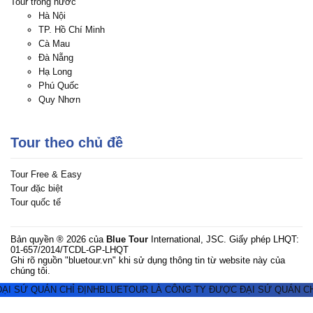
Tour trong nước
Hà Nội
TP. Hồ Chí Minh
Cà Mau
Đà Nẵng
Hạ Long
Phú Quốc
Quy Nhơn
Tour theo chủ đề
Tour Free & Easy
Tour đặc biệt
Tour quốc tế
Bản quyền ® 2026 của
Blue Tour
International, JSC. Giấy phép LHQT:
01-657/2014/TCDL-GP-LHQT
Ghi rõ nguồn "bluetour.vn" khi sử dụng thông tin từ website này của
chúng tôi.
 SỨ QUÁN CHỈ ĐỊNH
BLUETOUR LÀ CÔNG TY ĐƯỢC ĐẠI SỨ QUÁN CHỈ 