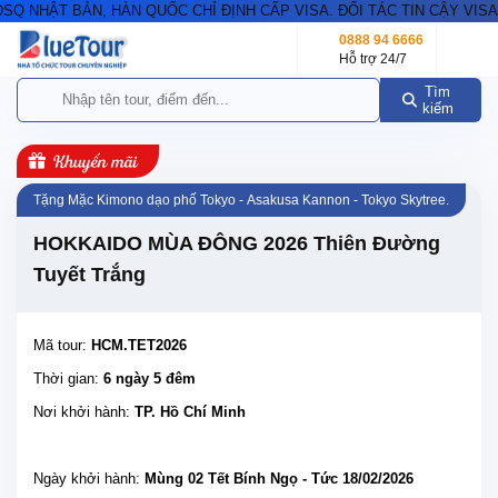
NHẬT BẢN, HÀN QUỐC CHỈ ĐỊNH CẤP VISA. ĐỐI TÁC TIN CẬY VISA S
0888 94 6666
Hỗ trợ 24/7
Tìm
kiếm
Tặng Mặc Kimono dạo phố Tokyo - Asakusa Kannon - Tokyo Skytree.
HOKKAIDO MÙA ĐÔNG 2026 Thiên Đường
Tuyết Trắng
Mã tour:
HCM.TET2026
Thời gian:
6 ngày 5 đêm
Nơi khởi hành:
TP. Hồ Chí Minh
Ngày khởi hành:
Mùng 02 Tết Bính Ngọ - Tức 18/02/2026