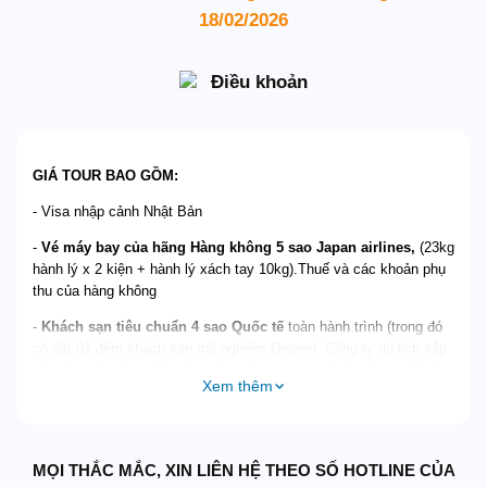
18/02/2026
Điều khoản
GIÁ TOUR BAO GỒM:
- Visa nhập cảnh Nhật Bản
-
Vé máy bay của hãng Hàng không 5 sao
Japan airlines
,
(23kg
hành lý x 2 kiện + hành lý xách tay 10kg).Thuế và các khoản phụ
thu của hàng không
-
Khách sạn tiêu chuẩn 4 sao
Quốc tế
toàn hành trình (trong đó
có đặt 01 đêm khách sạn trải nghiệm Onsen). Công ty du lịch sắp
xếp 2 người lớn/ phòng 2 giường đơn, lẻ nam hoặc nữ có thể sẽ
Xem thêm
ghép phòng nghỉ 3.
- Các bữa ăn được liệt kê theo chương trình (ăn sáng tại hotel, ăn
trưa tối tại nhà hàng) trị giá (
2500/3500/ Yên/ khách/ bữa
tương
MỌI THẮC MẮC, XIN LIÊN HỆ THEO SỐ HOTLINE CỦA
đương 450.000 - 550.000VNĐ
/suất/bữa),
BUFFET CRAB KHÔNG