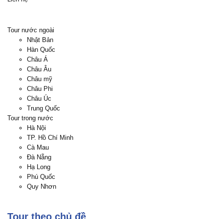
Giấy ủy quyền của bố mẹ cho người dẫn đi (có xác nhận &
đóng đóng dấu của cơ quan địa phương) hoặc giấy bảo
lãnh của bố mẹ nộp cùng photo chứng minh thư của người
Tour nước ngoài
bảo lãnh.
Nhật Bản
LƯU Ý
Hàn Quốc
Châu Á
Trên đây là những thủ tục để xin visa theo quy định của
Châu Âu
Lãnh sự. Tùy vào mỗi trường hợp, trong quá trình xét visa
Châu mỹ
Lãnh sự có quyền yêu cầu bổ sung thêm bất kỳ giấy tờ nào
Châu Phi
của Quý khách nếu thấy cần thiết.
Châu Úc
Do quá trình xây dựng tour trước thời điểm khởi hành từ 4-
Trung Quốc
6 tháng, nên 1 số thứ tự điểm đến trong chương trình có
Tour trong nước
thể thay đổi để phù hợp với thời gian khởi hành của từng
Hà Nội
tour!
TP. Hồ Chí Minh
Trong trường hợp sau 01/04/2026, Chính phủ Nhật Bản
Cà Mau
chính thức điều chỉnh tăng phí Visa nhập cảnh 01 lần lên
Đà Nẵng
khoảng 15.000 JPY (tương đương khoảng 2.700.000 VNĐ/
Hạ Long
Visa), giá tour sẽ phát sinh phụ thu thêm 2.200.000
Phú Quốc
VNĐ/khách. Công ty du lịch chân thành xin lỗi Quý khách
Quy Nhơn
vì sự bất tiện phát sinh ngoài mong muốn và rất mong nhận
được sự cảm thông, đồng hành của Quý khách.
Tour theo chủ đề
THÔNG TIN HÀNH TRÌNH KHÁM PHÁ THẾ GIỚI CỔ TÍCH: