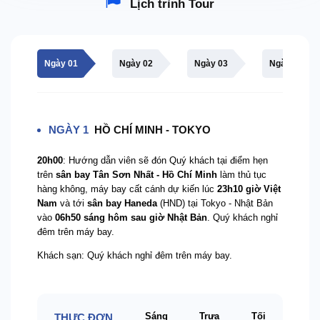
Lịch trình Tour
Ngày 01
Ngày 02
Ngày 03
Ngày 04
NGÀY 1
HỒ CHÍ MINH - TOKYO
20h00
: Hướng dẫn viên sẽ đón Quý khách tại điểm hẹn
trên
sân bay Tân Sơn Nhất - Hồ Chí Minh
làm thủ tục
hàng không, máy bay cất cánh dự kiến lúc
23h10 giờ Việt
Nam
và tới
sân bay Haneda
(HND) tại Tokyo - Nhật Bản
vào
06h50 sáng hôm sau giờ Nhật Bản
. Quý khách nghỉ
đêm trên máy bay.
Khách sạn: Quý khách nghỉ đêm trên máy bay.
Sáng
Trưa
Tối
THỰC ĐƠN