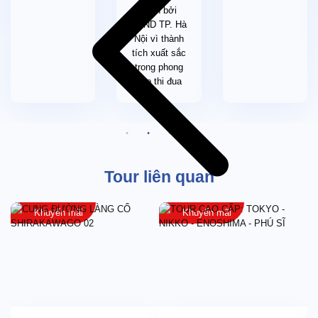
thể sẽ trả thêm phụ phí phòng đơn.
danh bởi
Phòng 03 ở Nhật có các loại phòng 2 giường đơn + Extra
UBND TP. Hà
bed (giường phụ/ sofa) hoặc 3 giường đơn (tình trạng
Nội vì thành
giường sẽ phụ thuộc vào từng khách sạn, không áp dụng
tích xuất sắc
chung cho tất cả các đêm trong chương trình tour).
trong phong
Do quá trình xây dựng tour trước thời điểm khởi hành từ 4-
trào thi đua
6 tháng, nên 1 số thứ tự điểm đến trong chương trình có
thể thay đổi để phù hợp với thời gian khởi hành của từng
tour!
Điều kiện để làm visa
: Quý khách chuẩn bị những giấy tờ chậm
nhất 3 tuần trước ngày khởi hành tour
(Hồ sơ giảm thiểu sẽ áp dụng cho Khách hàng đã có lịch sử đi Du
Tour liên quan
lịch nước ngoài nhiều lần, vui lòng Liên hệ nhân viên tư vấn khi
đăng ký tour).
Khuyến mãi
Khuyến mãi
Nhân thân
:
Hộ chiếu gốc còn hạn tối thiểu 06 tháng tính từ ngày kết
thúc tour, Quý khách lưu ý ký và ghi rõ họ tên (bằng bút bi)
ở trang 03 của hộ chiếu. Khuyến khích Quý khách nộp hộ
chiếu cũ (nếu có).
02 ảnh 4.5cm×3.5cm, nền trắng, mới chụp trong vòng 6
tháng gần đây (không trùng mặt hộ chiếu). Quý khách ghi rõ