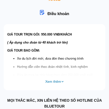
Điều khoản
GIÁ TOUR TRỌN GÓI: 950.000 VNĐ/KHÁCH
( Áp dụng cho đoàn từ 40 khách trở lên)
GIÁ TOUR BAO GỒM:
Xe du lịch đời mới, đưa đón theo chương trình
Hướng dẫn viên theo đoàn nhiệt tình, kinh nghiệm
Bữa ăn trưa tại nhà hàng thực đơn 200.000 vnđ/ suất
Xem thêm
Nước uống
Bảo hiểm du lịch ( đền bù tối đa 100.000.000đ/ vụ )
Thuyền thăm quan Tam Cốc
MỌI THẮC MẮC, XIN LIÊN HỆ THEO SỐ HOTLINE CỦA
BLUETOUR
Thuyền Thung Nham