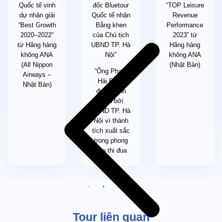
Quốc tế vinh
đốc Bluetour
“TOP Leisure
dự nhận giải
Quốc tế nhận
Revenue
“Best Growth
Bằng khen
Performance
2020–2022”
của Chủ tịch
2023” từ
từ Hãng hàng
UBND TP. Hà
Hãng hàng
không ANA
Nội”
không ANA
(All Nippon
(Nhật Bản)
“Ông Phạm
Airways –
Hải Bằng
Nhật Bản)
được vinh
danh bởi
UBND TP. Hà
Nội vì thành
tích xuất sắc
trong phong
trào thi đua
Tour liên quan