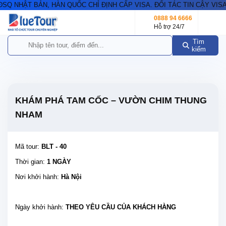
 NHẬT BẢN, HÀN QUỐC CHỈ ĐỊNH CẤP VISA. ĐỐI TÁC TIN CẬY VISA 
0888 94 6666
Hỗ trợ 24/7
Tìm
kiếm
KHÁM PHÁ TAM CỐC – VƯỜN CHIM THUNG
NHAM
Mã tour:
BLT - 40
Thời gian:
1 NGÀY
Nơi khởi hành:
Hà Nội
Ngày khởi hành:
THEO YÊU CẦU CỦA KHÁCH HÀNG