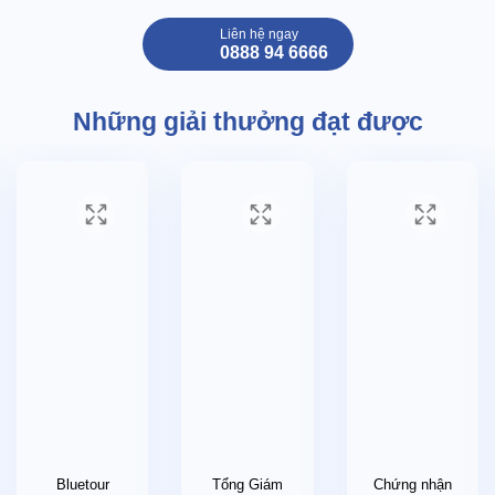
Vé vào cổng khu du lịch Thung Nham
Liên hệ ngay
0888 94 6666
Vé thắng cảnh Tam Cốc.
Nước suối trên xe.
Những giải thưởng đạt được
Qùa tặng: Mũ du lịch
GIÁ TOUR KHÔNG BAO GỒM:
Thuế VAT 8%
Chi phí cá nhân và các chi phí phát sinh nằm ngoài chương
trình.
CHÍNH SÁCH TRẺ EM
Trẻ dưới 4 tuổi miễn phí tour
Trẻ 5-9 tuổi tính 75% tour người lớn
Trẻ 10 tuổi tính như người lớn.
Bluetour
Tổng Giám
Chứng nhận