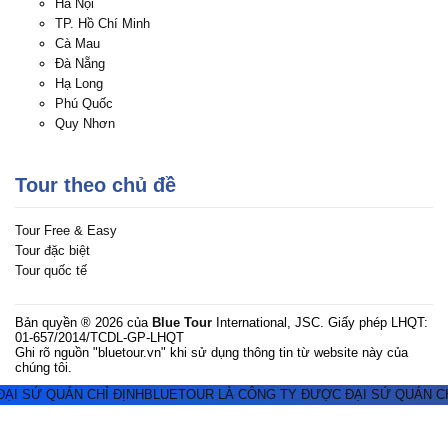
Hà Nội
TP. Hồ Chí Minh
Cà Mau
Đà Nẵng
Hạ Long
Phú Quốc
Quy Nhơn
Tour theo chủ đề
Tour Free & Easy
Tour đặc biệt
Tour quốc tế
Bản quyền ® 2026 của
Blue Tour
International, JSC. Giấy phép LHQT:
01-657/2014/TCDL-GP-LHQT
Ghi rõ nguồn "bluetour.vn" khi sử dụng thông tin từ website này của
chúng tôi.
I SỨ QUÁN CHỈ ĐỊNH
BLUETOUR LÀ CÔNG TY ĐƯỢC ĐẠI SỨ QUÁN CHỈ