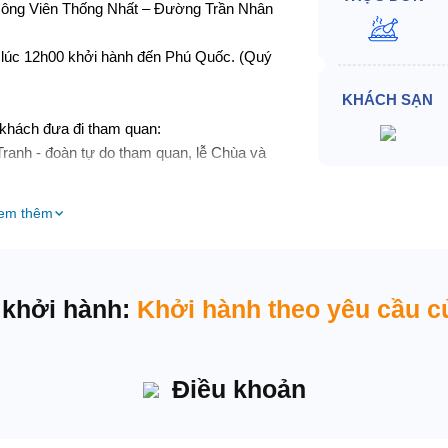
Công Viên Thống Nhất – Đường Trần Nhân
 lúc 12h00 khởi hành đến Phú Quốc. (Quý
KHÁCH SẠN
khách đưa đi tham quan:
ranh - đoàn tự do tham quan, lễ Chùa và
em thêm
ạn nhận phòng khách sạn 3 sao và nghỉ
o khám phá thị trấn về đêm và nghỉ qua đêm
 khởi hành:
Khởi hành theo yêu cầu c
Điều khoản