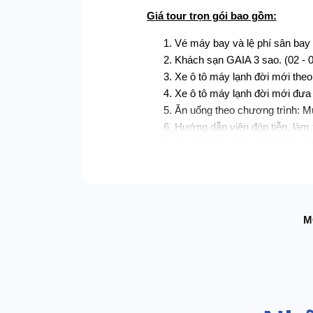
Giá tour trọn gói bao gồm:
Vé máy bay và lệ phí sân bay
Khách sạn GAIA 3 sao. (02 - 
Xe ô tô máy lạnh đời mới theo 
Xe ô tô máy lạnh đời mới đưa
Ăn uống theo chương trình: M
Hướng dẫn viên đón tiễn, làm t
Hướng dẫn viên nhiệt tình, ki
Phí thắng cảnh các điểm vào c
Chi phí thuyền tham quan và 
Bảo hiểm du lịch suốt tuyến (
Quà tặng: mũ du lịch + nước u
M
Giá tour trọn gói không bao gồm:
Vé Vinpearlland + Vinpearl Saf
Hóa đơn VAT 10%.
Chi phí cá nhân và các chi phí