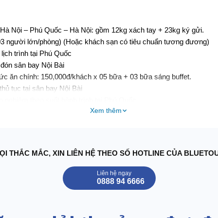
 Hà Nội – Phú Quốc – Hà Nội: gồm 12kg xách tay + 23kg ký gửi.
03 người lớn/phòng) (Hoặc khách sạn có tiêu chuẩn tương đương)
lịch trình tại Phú Quốc
 đón sân bay Nội Bài
ức ăn chính: 150,000đ/khách x 05 bữa + 03 bữa sáng buffet.
hủ tục tại sân bay Nội Bài
nh nghiệm theo suốt hành trình tại Phú Quốc
Xem thêm
ửa lần thứ nhất các điểm có trong chương trình.
lặn ngắm san hô
mức đền bù tối đa 20,000,000đ/vụ).
ống (1 chai/ngày/ 1 người)
ỌI THẮC MẮC, XIN LIÊN HỆ THEO SỐ HOTLINE CỦA BLUETO
Liên hệ ngay
0888 94 6666
ari
 khác phát sinh ngoài chương trình, ngủ phòng đơn, tiền đi lại