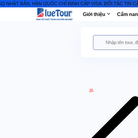
BẢN, HÀN QUỐC CHỈ ĐỊNH CẤP VISA. ĐỐI TÁC TIN CẬY VIS
Giới thiệu
Cẩm nang