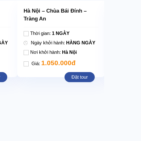
Hà Nội – Chùa Bái Đính –
KHÁM PHÁ 
Tràng An
ĐỀN CHÚA
Thời gian:
1 NGÀY
Thời gian:
GÀY
Ngày khởi hành:
HÀNG NGÀY
Ngày khởi
Nơi khởi hành:
Hà Nội
Nơi khởi h
1.050.000đ
1.0
Giá:
Giá:
r
Đặt tour