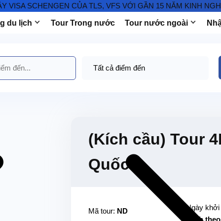
A SCHENGEN CỦA TLS, VFS VỚI GẦN 15 NĂM KINH NGHIỆM T
 du lịch
Tour Trong nước
Tour nước ngoài
Nhậ
(Kích cầu) Tour 
Quốc
Ngày khởi
Mã tour:
ND
hành theo