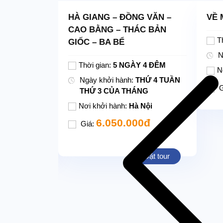
R – BÁI
HÀ GIANG – ĐỒNG VĂN –
VỀ 
 – HẠ LONG
CAO BẰNG – THÁC BẢN
T
ỘI
GIỐC – BA BỂ
N
Y 5 ĐÊM
Thời gian:
5 NGÀY 4 ĐÊM
N
11, 13,14 &
Ngày khởi hành:
THỨ 4 TUẦN
G
 2, 4, 5 & 6
THỨ 3 CỦA THÁNG
Nơi khởi hành:
Hà Nội
 Nội
6.050.000đ
Giá:
00đ
Đặt tour
Đặt tour