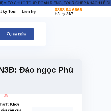
Ổ CHỨC TOUR ĐOÀN RIÊNG, TOUR GHÉP KHÁCH LẺ ĐI NHẬT BẢ
0888 94 6666
t ký Tour
Liên hệ
Hỗ trợ 24/7
Tìm kiếm
4N3Đ: Đảo ngọc Phú
 hành:
Khởi
 yêu cầu của