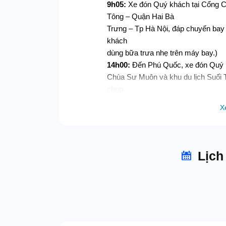
9h05:
Xe đón Quý khách tại Cổng 
Tông – Quận Hai Bà
Trưng – Tp Hà Nội, đáp chuyến bay
khách
dùng bữa trưa nhẹ trên máy bay.)
14h00:
Đến Phú Quốc, xe đón Quý 
Chùa Sư Muôn và khu du lịch Suối T
chụp
ảnh.
X
Sau đó, Đoàn khởi hành về khách s
ngơi. Đoàn tự do
tắm biển.
Tối:
Đoàn ăn tối tại nhà hàng. Tự d
Lịch
tại khách sạn.