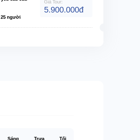
Giá Tour:
5.900.000đ
:
25 người
Sáng
Trưa
Tối