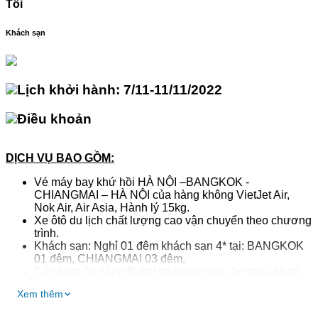
Tối
Khách sạn
Lịch khởi hành:
7/11-11/11/2022
Điều khoản
DỊCH VỤ
BAO GỒM:
Vé máy bay khứ hồi HÀ NỘI –BANGKOK -
CHIANGMAI – HÀ NỘI của hàng không VietJet Air,
Nok Air, Air Asia, Hành lý 15kg.
Xe ôtô du lịch chất lượng cao vận chuyển theo chương
trình.
Khách sạn: Nghỉ 01 đêm khách sạn 4* tại: BANGKOK
01 đêm, CHIANGMAI 03 đêm.
Các bữa: ăn sáng Buffet tại khách sạn, ăn trưa, ăn tối
tại nhà hàng địa phương.
Xem thêm
Hướng dẫn địa phương nói tiếng Anh, Hướng dẫn
viên tiếng Việt trọn tuyến cho đoàn.