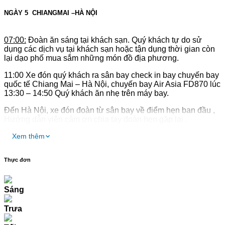
NGÀY 5
CHIANGMAI –HÀ NỘI
0
7
:00:
Đoàn ăn sáng tại khách sạn. Quý khách tự do sử
dụng các dịch vụ tại khách sạn hoặc tận dụng thời gian còn
lại dạo phố mua sắm những món đồ địa phương.
11:00 Xe đón quý khách ra sân bay check in bay chuyến bay
quốc tế Chiang Mai – Hà Nội, chuyến bay Air Asia FD870 lúc
13:30 – 14:50 Quý khách ăn nhẹ trên máy bay.
Đến Hà Nội, xe đón đoàn từ sân bay về điểm hẹn ban đầu ,
Hướng dẫn viên cảm ơn chia tay đoàn hẹn gặp lại .
Xem thêm
Thực đơn
Sáng
Trưa