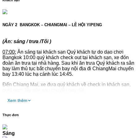
NGÀY 2
BANGKOK – CHIANGMAI – LỄ HỘI YIPENG
(Ăn: sáng / trưa /
Tối
)
0
7
:00:
Ăn sáng tại khách sạn Quý khách tự do dạo chơi
Bangkok 10:00 quý khách check out tại khách sạn, xe đón
đoàn ăn trưa tại nhà hàng. Sau khi ăn trưa Quý khách ra sân
bay làm thủ tục bắt chuyến bay nội địa đi ChiangMai chuyến
bay 13:40 lúc hạ cánh lúc 14:45.
Đến Chiang Mai, xe đưa quý khách về check in khách sạn,
nghỉ ngơi lấy sức sau chuyến bay dài.
16:30 Xe đưa quý khách đến điểm ăn tối, sau đó xe đưa đến
Xem thêm
điểm chính của lễ hội
Yipeng
lễ hội đẹp nhất Thái Lan. Lễ
hội đèn lồng Yi Peng do người Lanna khu vực miền Bắc
Thực đơn
Thái Lan tổ chức. Chiang Mai được biết đến là cái nôi của
nền văn hóa Lanna, mỗi khi tới lễ hội đặc biệt này, những
đền thờ, ngôi nhà nơi đây đều được trang trí bằng những
Sáng
chiếc đèn lồng đầy màu sắc. Đến với lễ hội đèn trời Yi Peng