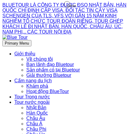
BLUETOUR LÀ CÔNG TY ĐƯỢC ĐSQ NHẬT BẢN, HÀN
Close
QUỐC CHỈ ĐỊNH CẤP VISA. ĐỐI TÁC TIN CẬY VISA
SCHENGEN CỦA TLS, VFS VỚI GẦN 15 NĂM KINH
NGHIỆM TỔ CHỨC TOUR ĐOÀN RIÊNG, TOUR GHÉP
KHÁCH LẺ ĐI NHẬT BẢN, HÀN QUỐC, CHÂU ÂU, ÚC,
NAM PHI,.. CÁC TOUR NỘI ĐỊA
Primary Menu
Giới thiệu
Về chúng tôi
Ban lãnh đạo Bluetour
Sản phẩm có tại Bluetour
Giải thưởng Bluetour
Cẩm nang du lịch
Khám phá
Hoạt động BlueTour
Tour Trong nước
Tour nước ngoài
Nhật Bản
Hàn Quốc
Châu Âu
Châu Á
Châu Phi