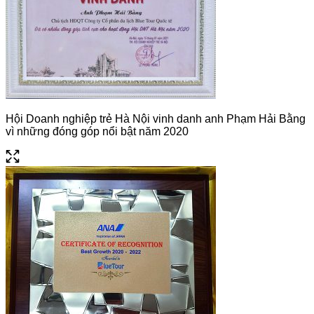
Không bao gồm các chi phí không được liệt kê ở mục”
DỊCH VỤ BAO GỒM”
**Trong những trường hợp khách quan như: khủng bố, thiên
tai…hoặc do có sự cố, có sự thay đổi lịch trình của các
phương tiện vận chuyển công cộng như: máy bay, tàu hỏa…
thì Công ty Bluetour sẽ giữ quyền thay đổi lộ trình bất cứ lúc
nào vì sự thuận tiện, an toàn cho khách hàng và sẽ không
Hội Doanh nghiệp trẻ Hà Nội vinh danh anh Phạm Hải Bằng
chịu trách nhiệm bồi thường những thiệt hại phát sinh.
vì những đóng góp nổi bật năm 2020