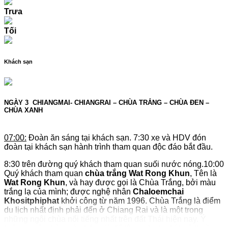
bạn sẽ được chiêm ngưỡng hàng nghìn chiếc đèn lồng giấy
Trưa
được thả trên bầu trời. Điều đặc biệt là, những chiếc đèn
lồng được trang trí với những thông điệp bằng chữ, đó là
những lời cầu nguyện và chúc phúc. Đèn lồng được thả gọi
Tối
là khom loi.
Đến điểm chính quý khách nhận quà lưu niệm của lễ hội và
Khách sạn
tận hưởng lễ hội thưởng thức các món ăn nhẹ, cùng hòa vào
dòng người thả hàng ngàn chiếc đèn lồng lên bầu trời.
20:45 Quý khách tập trung tại điểm hẹn để xe và HDV đưa
quý khách về khách sạn nghỉ ngơi.
NGÀY 3
CHIANGMAI- CHIANGRAI – CHÙA TRẮNG – CHÙA ĐEN –
CHÙA XANH
Nghỉ đêm tại BANGKOK khách sạn 4
*
0
7
:00:
Đoàn ăn sáng tại khách sạn. 7:30 xe và HDV đón
đoàn tại khách sạn hành trình tham quan độc đáo bắt đầu.
8:30 trên đường quý khách tham quan suối nước nóng.10:00
Quý khách tham quan
chùa trắng
Wat Rong Khun
, Tên là
Wat Rong Khun
, và hay được gọi là Chùa Trắng, bởi màu
trắng lạ của mình; được nghệ nhân
Chaloemchai
Khositphiphat
khởi công từ năm 1996. Chùa Trắng là điểm
du lịch nhất định phải đến ở Chiang Rai và là một trong
những ngôi chùa nổi tiếng nhất trên đất Thái hiện nay. Ý