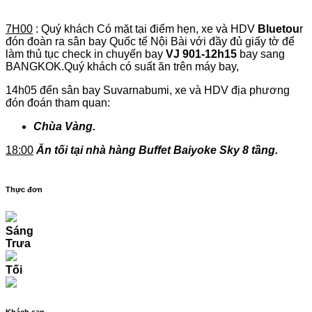
7H00
: Quý khách Có mặt tại điểm hẹn, xe và HDV
Bluetou
r
đón đoàn ra sân bay Quốc tế Nội Bài với đầy đủ giấy tờ để
làm thủ tục check in chuyến bay
VJ
901
-
12
h
15
bay sang
BANGKOK.Quý khách có suất ăn trên máy bay,
14h05 đến sân bay Suvarnabumi, xe và HDV địa phương
đón đoán tham quan:
Chùa Vàng.
18
:
00
Ăn tối tại nhà hàng Buffet Baiyoke Sky 8 tầng.
Thực đơn
Sáng
Trưa
Tối
Khách sạn