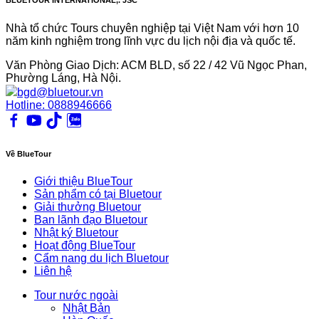
Nhà tổ chức Tours chuyên nghiệp tại Việt Nam với hơn 10
năm kinh nghiệm trong lĩnh vực du lịch nội địa và quốc tế.
Văn Phòng Giao Dịch: ACM BLD, số 22 / 42 Vũ Ngọc Phan,
Phường Láng, Hà Nội.
bgd@bluetour.vn
Hotline: 0888946666
Về BlueTour
Giới thiệu BlueTour
Sản phẩm có tại Bluetour
Giải thưởng Bluetour
Ban lãnh đạo Bluetour
Nhật ký Bluetour
Hoạt động BlueTour
Cẩm nang du lịch Bluetour
Liên hệ
Tour nước ngoài
Nhật Bản