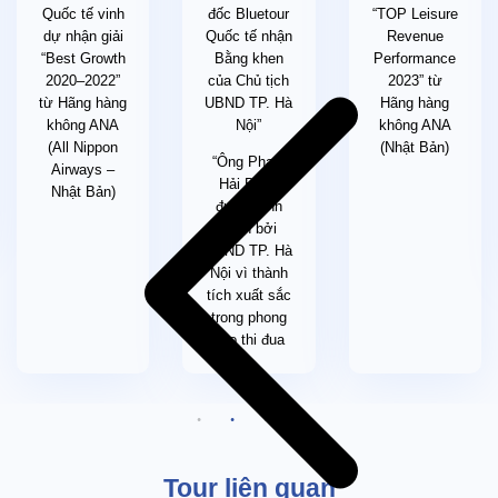
Quốc tế vinh
đốc Bluetour
“TOP Leisure
dự nhận giải
Quốc tế nhận
Revenue
“Best Growth
Bằng khen
Performance
2020–2022”
của Chủ tịch
2023” từ
từ Hãng hàng
UBND TP. Hà
Hãng hàng
không ANA
Nội”
không ANA
(All Nippon
(Nhật Bản)
“Ông Phạm
Airways –
Hải Bằng
Nhật Bản)
được vinh
danh bởi
UBND TP. Hà
Nội vì thành
tích xuất sắc
trong phong
trào thi đua
Tour liên quan