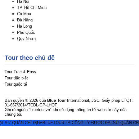
Hà Nội
TP. Hồ Chí Minh
Cà Mau
Đà Nẵng
Hạ Long
Phú Quốc
Quy Nhơn
Tour theo chủ đề
Tour Free & Easy
Tour đặc biệt
Tour quốc tế
Bản quyền ® 2026 của
Blue Tour
International, JSC. Giấy phép LHQT:
01-657/2014/TCDL-GP-LHQT
Ghi rõ nguồn "bluetour.vn" khi sử dụng thông tin từ website này của
chúng tôi.
 SỨ QUÁN CHỈ ĐỊNH
BLUETOUR LÀ CÔNG TY ĐƯỢC ĐẠI SỨ QUÁN CHỈ 