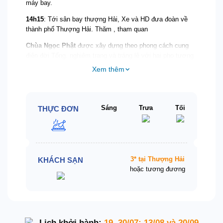
máy bay.
14h15
: Tới sân bay thượng Hải, Xe và HD đưa đoàn về
thành phố Thượng Hải. Thăm , tham quan
Chùa Ngọc Phật
được xây dựng theo phong cách cung
điện đời Tống, nghiêm trang và tráng lệ với hai pho tượng
Phật bằng Bạch ngọc cao 2m (tượng Phật Thích Ca
Xem thêm
thuyết pháp và tượng Phật Thích Ca nhập Niết Bàn), báu
vật của Trung Hoa. Ăn tối, nghỉ đêm tại Thượng Hải.
Sáng
Trưa
Tối
THỰC ĐƠN
3* tại Thượng Hải
KHÁCH SẠN
hoặc tương đương
Lịch khởi hành:
19, 30/07; 13/08 và 20/09