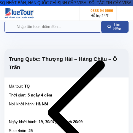
NHẬT BẢN, HÀN QUỐC CHỈ ĐỊNH CẤP VISA. ĐỐI TÁC TIN CẬY VISA S
0888 94 6666
Hỗ trợ 24/7
Tìm
kiếm
Trung Quốc: Thượng Hải – Hàng Châu – Ô
Trấn
Mã tour:
TQ
Thời gian:
5 ngày 4 đêm
Nơi khởi hành:
Hà Nội
Ngày khởi hành:
19, 30/07; 13/08 và 20/09
Size đoàn:
25