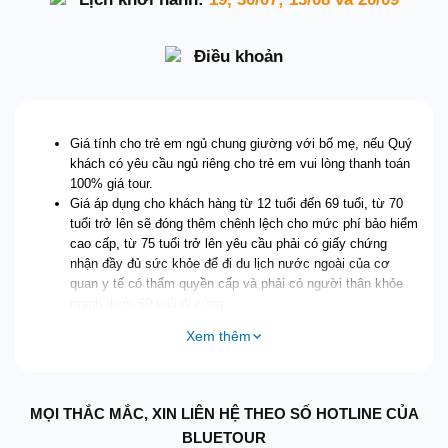
Điều khoản
Giá tính cho trẻ em ngủ chung giường với bố mẹ, nếu Quý
khách có yêu cầu ngủ riêng cho trẻ em vui lòng thanh toán
100% giá tour.
Giá áp dụng cho khách hàng từ 12 tuổi đến 69 tuổi, từ 70
tuổi trở lên sẽ đóng thêm chênh lệch cho mức phí bảo hiểm
cao cấp, từ 75 tuổi trở lên yêu cầu phải có giấy chứng
nhận đầy đủ sức khỏe để đi du lịch nước ngoài của cơ
quan y tế có thẩm quyền cấp và phải có người thân khỏe
mạnh dưới 60 tuổi đi cùng.
Giá có thể thay đổi khi hàng không tăng phụ thu nhiên liệu
Xem thêm
và phí visa thay đổi
Chương trình và giờ bay có thể thay đổi tuỳ theo ngày khởi
hành cụ thể
Quý khách vui lòng không bỏ qua các điểm shopping chỉ
MỌI THẮC MẮC, XIN LIÊN HỆ THEO SỐ HOTLINE CỦA
định trong chương trình.
BLUETOUR
Hộ chiếu phải còn thời hạn sử dụng trên 6 tháng (Tính từ