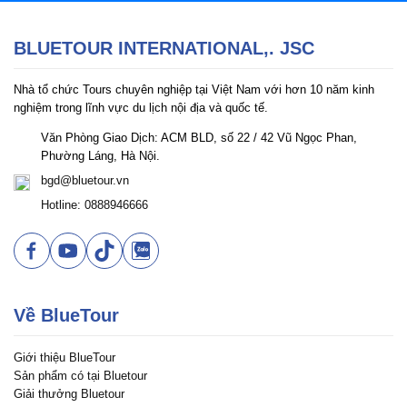
BLUETOUR INTERNATIONAL,. JSC
Nhà tổ chức Tours chuyên nghiệp tại Việt Nam với hơn 10 năm kinh
nghiệm trong lĩnh vực du lịch nội địa và quốc tế.
Văn Phòng Giao Dịch: ACM BLD, số 22 / 42 Vũ Ngọc Phan,
Phường Láng, Hà Nội.
bgd@bluetour.vn
Hotline: 0888946666
Về BlueTour
Giới thiệu BlueTour
Sản phẩm có tại Bluetour
Giải thưởng Bluetour