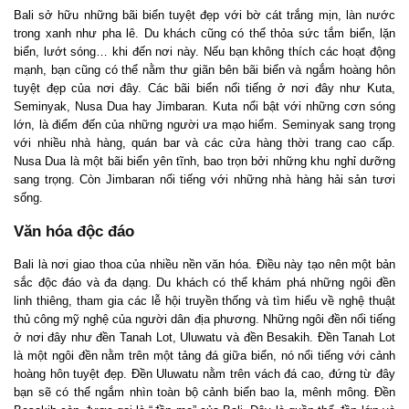
Bali sở hữu những bãi biển tuyệt đẹp với bờ cát trắng mịn, làn nước
trong xanh như pha lê. Du khách cũng có thể thỏa sức tắm biển, lặn
biển, lướt sóng… khi đến nơi này. Nếu bạn không thích các hoạt động
mạnh, bạn cũng có thể nằm thư giãn bên bãi biển và ngắm hoàng hôn
tuyệt đẹp của nơi đây. Các bãi biển nổi tiếng ở nơi đây như Kuta,
Seminyak, Nusa Dua hay Jimbaran. Kuta nổi bật với những cơn sóng
lớn, là điểm đến của những người ưa mạo hiểm. Seminyak sang trọng
với nhiều nhà hàng, quán bar và các cửa hàng thời trang cao cấp.
Nusa Dua là một bãi biển yên tĩnh, bao trọn bởi những khu nghỉ dưỡng
sang trọng. Còn Jimbaran nổi tiếng với những nhà hàng hải sản tươi
sống.
Văn hóa độc đáo
Bali là nơi giao thoa của nhiều nền văn hóa. Điều này tạo nên một bản
sắc độc đáo và đa dạng. Du khách có thể khám phá những ngôi đền
linh thiêng, tham gia các lễ hội truyền thống và tìm hiểu về nghệ thuật
thủ công mỹ nghệ của người dân địa phương. Những ngôi đền nổi tiếng
ở nơi đây như đền Tanah Lot, Uluwatu và đền Besakih. Đền Tanah Lot
là một ngôi đền nằm trên một tảng đá giữa biển, nó nổi tiếng với cảnh
hoàng hôn tuyệt đẹp. Đền Uluwatu nằm trên vách đá cao, đứng từ đây
bạn sẽ có thể ngắm nhìn toàn bộ cảnh biển bao la, mênh mông. Đền