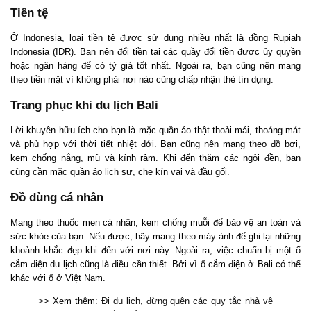
Tiền tệ
Ở Indonesia, loại tiền tệ được sử dụng nhiều nhất là đồng Rupiah
Indonesia (IDR). Bạn nên đổi tiền tại các quầy đổi tiền được ủy quyền
hoặc ngân hàng để có tỷ giá tốt nhất. Ngoài ra, bạn cũng nên mang
theo tiền mặt vì không phải nơi nào cũng chấp nhận thẻ tín dụng.
Trang phục khi du lịch Bali
Lời khuyên hữu ích cho bạn là mặc quần áo thật thoải mái, thoáng mát
và phù hợp với thời tiết nhiệt đới. Bạn cũng nên mang theo đồ bơi,
kem chống nắng, mũ và kính râm. Khi đến thăm các ngôi đền, bạn
cũng cần mặc quần áo lịch sự, che kín vai và đầu gối.
Đồ dùng cá nhân
Mang theo thuốc men cá nhân, kem chống muỗi để bảo vệ an toàn và
sức khỏe của bạn. Nếu được, hãy mang theo máy ảnh để ghi lại những
khoảnh khắc đẹp khi đến với nơi này. Ngoài ra, việc chuẩn bị một ổ
cắm điện du lịch cũng là điều cần thiết. Bởi vì ổ cắm điện ở Bali có thể
khác với ổ ở Việt Nam.
>> Xem thêm:
Đi du lịch, đừng quên các quy tắc nhà vệ