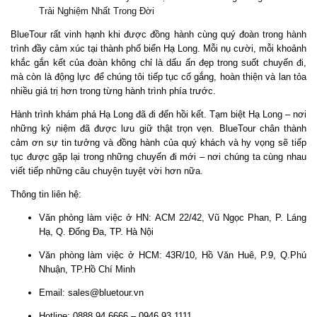
Trải Nghiệm Nhất Trong Đời
BlueTour rất vinh hạnh khi được đồng hành cùng quý đoàn trong hành
trình đầy cảm xúc tại thành phố biển Hạ Long. Mỗi nụ cười, mỗi khoảnh
khắc gắn kết của đoàn không chỉ là dấu ấn đẹp trong suốt chuyến đi,
mà còn là động lực để chúng tôi tiếp tục cố gắng, hoàn thiện và lan tỏa
nhiều giá trị hơn trong từng hành trình phía trước.
Hành trình khám phá Hạ Long đã đi đến hồi kết. Tạm biệt Hạ Long – nơi
những kỷ niệm đã được lưu giữ thật trọn vẹn. BlueTour chân thành
cảm ơn sự tin tưởng và đồng hành của quý khách và hy vọng sẽ tiếp
tục được gặp lại trong những chuyến đi mới – nơi chúng ta cùng nhau
viết tiếp những câu chuyện tuyệt vời hơn nữa.
Thông tin liên hệ:
Văn phòng làm việc ở HN: ACM 22/42, Vũ Ngọc Phan, P. Láng
Hạ, Q. Đống Đa, TP. Hà Nội
Văn phòng làm việc ở HCM: 43R/10, Hồ Văn Huê, P.9, Q.Phú
Nhuận, TP.Hồ Chí Minh
Email: sales@bluetour.vn
Hotline: 0888 94 6666 – 0946 93 1111