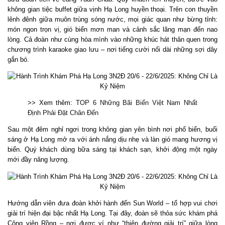
không gian tiệc buffet giữa vịnh Hạ Long huyền thoại. Trên con thuyền
lênh đênh giữa muôn trùng sóng nước, mọi giác quan như bừng tỉnh:
món ngon trọn vị, gió biển mơn man và cảnh sắc lãng mạn đến nao
lòng. Cả đoàn như cùng hòa mình vào những khúc hát thân quen trong
chương trình karaoke giao lưu – nơi tiếng cười nối dài những sợi dây
gắn bó.
>> Xem thêm:
TOP 6 Những Bãi Biển Việt Nam Nhất
Định Phải Đặt Chân Đến
Sau một đêm nghỉ ngơi trong không gian yên bình nơi phố biển, buổi
sáng ở Hạ Long mở ra với ánh nắng dịu nhẹ và làn gió mang hương vị
biển. Quý khách dùng bữa sáng tại khách sạn, khởi động một ngày
mới đầy năng lượng.
Hướng dẫn viên đưa đoàn khởi hành đến Sun World – tổ hợp vui chơi
giải trí hiện đại bậc nhất Hạ Long. Tại đây, đoàn sẽ thỏa sức khám phá
Công viên Rồng – nơi được ví như “thiên đường giải trí” giữa lòng