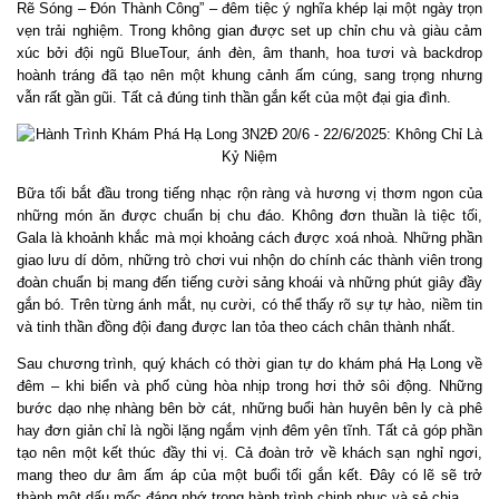
Rẽ Sóng – Đón Thành Công” – đêm tiệc ý nghĩa khép lại một ngày trọn
vẹn trải nghiệm. Trong không gian được set up chỉn chu và giàu cảm
xúc bởi đội ngũ BlueTour, ánh đèn, âm thanh, hoa tươi và backdrop
hoành tráng đã tạo nên một khung cảnh ấm cúng, sang trọng nhưng
vẫn rất gần gũi. Tất cả đúng tinh thần gắn kết của một đại gia đình.
Bữa tối bắt đầu trong tiếng nhạc rộn ràng và hương vị thơm ngon của
những món ăn được chuẩn bị chu đáo. Không đơn thuần là tiệc tối,
Gala là khoảnh khắc mà mọi khoảng cách được xoá nhoà. Những phần
giao lưu dí dỏm, những trò chơi vui nhộn do chính các thành viên trong
đoàn chuẩn bị mang đến tiếng cười sảng khoái và những phút giây đầy
gắn bó. Trên từng ánh mắt, nụ cười, có thể thấy rõ sự tự hào, niềm tin
và tinh thần đồng đội đang được lan tỏa theo cách chân thành nhất.
Sau chương trình, quý khách có thời gian tự do khám phá Hạ Long về
đêm – khi biển và phố cùng hòa nhịp trong hơi thở sôi động. Những
bước dạo nhẹ nhàng bên bờ cát, những buổi hàn huyên bên ly cà phê
hay đơn giản chỉ là ngồi lặng ngắm vịnh đêm yên tĩnh. Tất cả góp phần
tạo nên một kết thúc đầy thi vị. Cả đoàn trở về khách sạn nghỉ ngơi,
mang theo dư âm ấm áp của một buổi tối gắn kết. Đây có lẽ sẽ trở
thành một dấu mốc đáng nhớ trong hành trình chinh phục và sẻ chia.