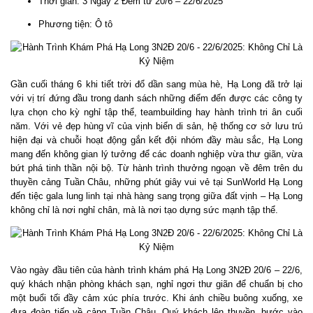
Thời gian: 3 Ngày 2 Đêm từ 20/6 – 22/6/2025
Phương tiện: Ô tô
Gần cuối tháng 6 khi tiết trời đổ dần sang mùa hè, Hạ Long đã trở lại
với vị trí đứng đầu trong danh sách những điểm đến được các công ty
lựa chọn cho kỳ nghỉ tập thể, teambuilding hay hành trình tri ân cuối
năm. Với vẻ đẹp hùng vĩ của vịnh biển di sản, hệ thống cơ sở lưu trú
hiện đại và chuỗi hoạt động gắn kết đội nhóm đầy màu sắc, Hạ Long
mang đến không gian lý tưởng để các doanh nghiệp vừa thư giãn, vừa
bứt phá tinh thần nội bộ. Từ hành trình thưởng ngoạn về đêm trên du
thuyền cảng Tuần Châu, những phút giây vui vẻ tại SunWorld Hạ Long
đến tiệc gala lung linh tại nhà hàng sang trọng giữa đất vịnh – Hạ Long
không chỉ là nơi nghỉ chân, mà là nơi tạo dựng sức mạnh tập thể.
Vào ngày đầu tiên của hành trình khám phá Hạ Long 3N2Đ 20/6 – 22/6,
quý khách nhận phòng khách sạn, nghỉ ngơi thư giãn để chuẩn bị cho
một buổi tối đầy cảm xúc phía trước. Khi ánh chiều buông xuống, xe
đưa đoàn tiến về cảng Tuần Châu. Quý khách lên thuyền, bước vào