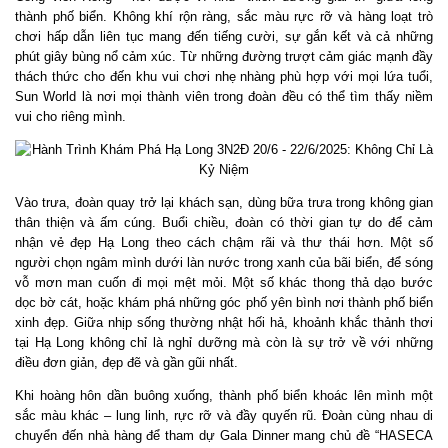
thành phố biển. Không khí rộn ràng, sắc màu rực rỡ và hàng loạt trò
chơi hấp dẫn liên tục mang đến tiếng cười, sự gắn kết và cả những
phút giây bùng nổ cảm xúc. Từ những đường trượt cảm giác mạnh đầy
thách thức cho đến khu vui chơi nhẹ nhàng phù hợp với mọi lứa tuổi,
Sun World là nơi mọi thành viên trong đoàn đều có thể tìm thấy niềm
vui cho riêng mình.
Vào trưa, đoàn quay trở lại khách sạn, dùng bữa trưa trong không gian
thân thiện và ấm cúng. Buổi chiều, đoàn có thời gian tự do để cảm
nhận vẻ đẹp Hạ Long theo cách chậm rãi và thư thái hơn. Một số
người chọn ngâm mình dưới làn nước trong xanh của bãi biển, để sóng
vỗ mơn man cuốn đi mọi mệt mỏi. Một số khác thong thả dạo bước
dọc bờ cát, hoặc khám phá những góc phố yên bình nơi thành phố biển
xinh đẹp. Giữa nhịp sống thường nhật hối hả, khoảnh khắc thảnh thơi
tại Hạ Long không chỉ là nghỉ dưỡng mà còn là sự trở về với những
điều đơn giản, đẹp đẽ và gần gũi nhất.
Khi hoàng hôn dần buông xuống, thành phố biển khoác lên mình một
sắc màu khác – lung linh, rực rỡ và đầy quyến rũ. Đoàn cùng nhau di
chuyển đến nhà hàng để tham dự Gala Dinner mang chủ đề “HASECA