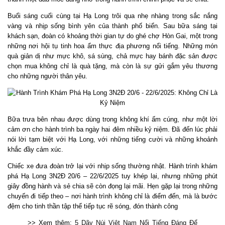
Buổi sáng cuối cùng tại Hạ Long trôi qua nhẹ nhàng trong sắc nắng
vàng và nhịp sống bình yên của thành phố biển. Sau bữa sáng tại
khách sạn, đoàn có khoảng thời gian tự do ghé chợ Hòn Gai, một trong
những nơi hội tụ tinh hoa ẩm thực địa phương nổi tiếng. Những món
quà giản dị như mực khô, sá sùng, chả mực hay bánh đặc sản được
chọn mua không chỉ là quà tặng, mà còn là sự gửi gắm yêu thương
cho những người thân yêu.
Bữa trưa bên nhau được dùng trong không khí ấm cúng, như một lời
cảm ơn cho hành trình ba ngày hai đêm nhiều kỷ niệm. Đã đến lúc phải
nói lời tạm biệt với Hạ Long, với những tiếng cười và những khoảnh
khắc đầy cảm xúc.
Chiếc xe đưa đoàn trở lại với nhịp sống thường nhật. Hành trình khám
phá Hạ Long 3N2Đ 20/6 – 22/6/2025 tuy khép lại, nhưng những phút
giây đồng hành và sẻ chia sẽ còn đọng lại mãi. Hẹn gặp lại trong những
chuyến đi tiếp theo – nơi hành trình không chỉ là điểm đến, mà là bước
đệm cho tinh thần tập thể tiếp tục rẽ sóng, đón thành công
>> Xem thêm:
5 Dãy Núi Việt Nam Nổi Tiếng Đáng Để