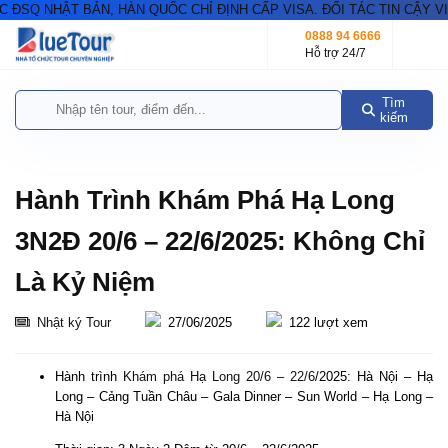
Q NHẬT BẢN, HÀN QUỐC CHỈ ĐỊNH CẤP VISA. ĐỐI TÁC TIN CẬY VISA
0888 94 6666
Hỗ trợ 24/7
Tìm
kiếm
Hành Trình Khám Phá Hạ Long
3N2Đ 20/6 – 22/6/2025: Không Chỉ
Là Kỷ Niệm
Nhật ký Tour
27/06/2025
122 lượt xem
Hành trình
Khám phá Hạ Long 20/6 – 22/6
/2025: Hà Nội – Hạ
Long – Cảng Tuần Châu – Gala Dinner – Sun World – Hạ Long –
Hà Nội