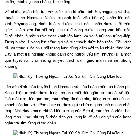
nhiên, thích sự nhẹ nhàng, thơ mộng.
Về chiều, đoàn tiếp tục với điểm đến là cầu kính Soyanggang và tháp
truyền hình Namsan. Những khoảnh khắc đầu tiên đặt chân lên cầu
kính Soyanggang, đoàn khách dường như cảm nhận được một cảm
giác lạ lẫm xen lẫn hồi hộp, như thể đang bước thẳng vào bầu trời.
Dưới chân là mặt nước trong xanh lấp lánh, xa xa là núi non trùng điệp.
Từng bước đi vang lên tiếng gió và sự thách thức bản thân. Cầu kính
dài và trong suốt như nối thẳng lòng dũng cảm với thiên nhiên rộng lớn.
Đây là một trải nghiệm không dành cho người yếu tim, nhưng lại là món
quà tuyệt vời cho những ai yêu thích cảm giác mạnh và sự phóng
khoáng.
Lên đến đỉnh tháp truyền hình Namsan vào lúc hoàng hôn, cả thành phố
Seoul hiện ra phía dưới, lung linh như một dải ngân hà trải dài vô tận.
Gió mát rượi lùa qua tóc, mùi thông thoảng nhẹ, tiếng cười nói của du
khách hòa lẫn với tiếng nhạc du dương từ những quán nhỏ quanh chân
tháp. Nơi đây không chỉ là biểu tượng của Seoul, mà còn là điểm hẹn
lãng mạn – nơi những ổ khóa tình yêu lặng lẽ kể câu chuyện của hàng
ngàn trái tim từng dừng chân.