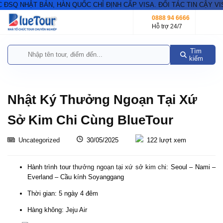
Q NHẬT BẢN, HÀN QUỐC CHỈ ĐỊNH CẤP VISA. ĐỐI TÁC TIN CẬY VISA
0888 94 6666
Hỗ trợ 24/7
Tìm
kiếm
Nhật Ký Thưởng Ngoạn Tại Xứ
Sở Kim Chi Cùng BlueTour
Uncategorized
30/05/2025
122 lượt xem
Hành trình tour
thưởng ngoạn tại xứ sở kim chi
: Seoul – Nami –
Everland – Cầu kính Soyanggang
Thời gian: 5 ngày 4 đêm
Hàng không: Jeju Air