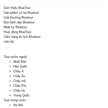
Giới thiệu BlueTour
Sản phẩm có tại Bluetour
Giải thưởng Bluetour
Ban lãnh đạo Bluetour
Nhật ký Bluetour
Hoạt động BlueTour
Cẩm nang du lịch Bluetour
Liên hệ
Tour nước ngoài
Nhật Bản
Hàn Quốc
Châu Á
Châu Âu
Châu mỹ
Châu Phi
Châu Úc
Trung Quốc
Tour trong nước
Hà Nội