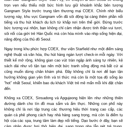
trọn vẹn nếu thiếu một bức hình lưu giữ khoảnh khắc bên tượng
Gangnam Style trước trung tâm thương mại COEX. Chính nhờ biểu
tượng này, khu vực Gangnam vốn đã sôi động lại càng thêm phần nổi
tiếng và thu hút khách du lịch từ khắp nơi trên thế giới. Đứng trước
bức tượng vui nhộn, bạn không chỉ cảm nhận được tinh thần vui tươi,
sôi nổi của giới trẻ Hàn Quốc mà còn hòa mình vào nhịp sống hiện đại,
năng động của thủ đô Seoul.
Ngay trong khu phức hợp COEX, thư viện Starfield như một điểm sáng
nghệ thuật và văn hóa, thu hút hàng ngàn lượt check-in mỗi ngày. Với
thiết kế mở rộng, không gian cao vút tràn ngập ánh sáng tự nhiên, kệ
sách dài như vô tận tạo nên một bức tranh sống động mà bất cứ ai
cũng muốn dừng chân khám phá. Đây không chỉ là nơi để bạn tận
hưởng không gian yên tĩnh và tri thức mà còn là một tọa độ sống ảo
“hot” nhất Seoul, khiến bao du khách Việt trẻ mê mẩn mỗi khi đặt chân
đến.
Không xa COEX, Sinsadong và Apgujeong hiện lên như những thiên
đường dành cho tín đồ mua sắm và ẩm thực. Những con phố này
không chỉ là nơi tập trung các thương hiệu thời trang cao cấp, các
quán cà phê phong cách hay nhà hàng sang trọng, mà còn là điểm tụ
hội của các spa, trung tâm làm đẹp nổi tiếng. Dạo bước ở đây, bạn sẽ
cảm nhận được hơi thở hiện đại, sang trọng pha lẫn nét trẻ trung,