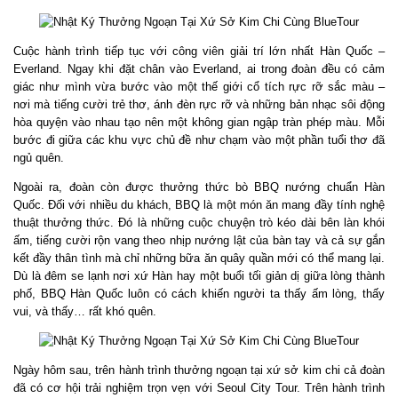
Cuộc hành trình tiếp tục với công viên giải trí lớn nhất Hàn Quốc –
Everland. Ngay khi đặt chân vào Everland, ai trong đoàn đều có cảm
giác như mình vừa bước vào một thế giới cổ tích rực rỡ sắc màu –
nơi mà tiếng cười trẻ thơ, ánh đèn rực rỡ và những bản nhạc sôi động
hòa quyện vào nhau tạo nên một không gian ngập tràn phép màu. Mỗi
bước đi giữa các khu vực chủ đề như chạm vào một phần tuổi thơ đã
ngủ quên.
Ngoài ra, đoàn còn được thưởng thức bò BBQ nướng chuẩn Hàn
Quốc. Đối với nhiều du khách, BBQ là một món ăn mang đầy tính nghệ
thuật thưởng thức. Đó là những cuộc chuyện trò kéo dài bên làn khói
ấm, tiếng cười rộn vang theo nhịp nướng lật của bàn tay và cả sự gắn
kết đầy thân tình mà chỉ những bữa ăn quây quần mới có thể mang lại.
Dù là đêm se lạnh nơi xứ Hàn hay một buổi tối giản dị giữa lòng thành
phố, BBQ Hàn Quốc luôn có cách khiến người ta thấy ấm lòng, thấy
vui, và thấy… rất khó quên.
Ngày hôm sau, trên hành trình thưởng ngoạn tại xứ sở kim chi cả đoàn
đã có cơ hội trải nghiệm trọn vẹn với Seoul City Tour. Trên hành trình