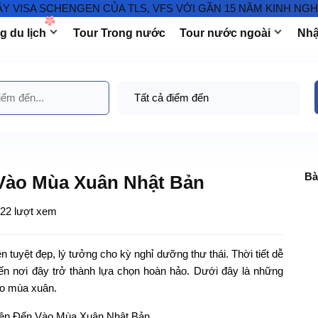
 SCHENGEN CỦA TLS, VFS VỚI GẦN 15 NĂM KINH NGHIỆM TỔ 
 du lịch
Tour Trong nước
Tour nước ngoài
Nhậ
Bà
Vào Mùa Xuân Nhật Bản
22 lượt xem
 tuyệt đẹp, lý tưởng cho kỳ nghỉ dưỡng thư thái. Thời tiết dễ
iến nơi đây trở thành lựa chọn hoàn hảo. Dưới đây là những
ào mùa xuân.