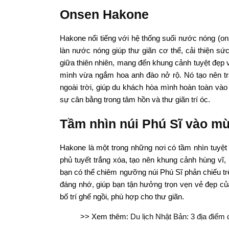
Onsen Hakone
Hakone nổi tiếng với hệ thống suối nước nóng (o
làn nước nóng giúp thư giãn cơ thể, cải thiện 
giữa thiên nhiên, mang đến khung cảnh tuyệt đẹp
mình vừa ngắm hoa anh đào nở rộ. Nó tạo nên tr
ngoài trời, giúp du khách hòa mình hoàn toàn vào t
sự cân bằng trong tâm hồn và thư giãn trí óc.
Tầm nhìn núi Phú Sĩ vào m
Hakone là một trong những nơi có tầm nhìn tuyệt
phủ tuyết trắng xóa, tạo nên khung cảnh hùng vĩ
bạn có thể chiêm ngưỡng núi Phú Sĩ phản chiếu trê
đáng nhớ, giúp bạn tận hưởng trọn vẹn vẻ đẹp
bố trí ghế ngồi, phù hợp cho thư giãn.
>> Xem thêm:
Du lịch Nhật Bản: 3 địa điểm