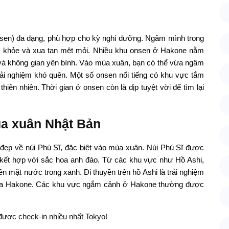
nsen) đa dạng, phù hợp cho kỳ nghỉ dưỡng. Ngâm mình trong
sức khỏe và xua tan mệt mỏi. Nhiều khu onsen ở Hakone nằm
 và không gian yên bình. Vào mùa xuân, bạn có thể vừa ngâm
ải nghiệm khó quên. Một số onsen nổi tiếng có khu vực tắm
hiên nhiên. Thời gian ở onsen còn là dịp tuyệt vời để tìm lại
ùa xuân Nhật Bản
 đẹp về núi Phú Sĩ, đặc biệt vào mùa xuân. Núi Phú Sĩ được
, kết hợp với sắc hoa anh đào. Từ các khu vực như Hồ Ashi,
n mặt nước trong xanh. Đi thuyền trên hồ Ashi là trải nghiệm
 của Hakone. Các khu vực ngắm cảnh ở Hakone thường được
 được check-in nhiều nhất Tokyo!