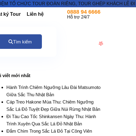
CHỨC TOUR ĐOÀN RIÊNG, TOUR GHÉP KHÁCH LẺ ĐI NHẬT BẢN
0888 94 6666
t ký Tour
Liên hệ
Hỗ trợ 24/7
Tìm kiếm
i viết mới nhất
Hành Trình Chiêm Ngưỡng Lâu Đài Matsumoto
Giữa Sắc Thu Nhật Bản
Cáp Treo Hakone Mùa Thu: Chiêm Ngưỡng
Sắc Lá Đỏ Tuyệt Đẹp Giữa Núi Rừng Nhật Bản
Đi Tàu Cao Tốc Shinkansen Ngày Thu: Hành
Trình Xuyên Qua Sắc Lá Đỏ Nhật Bản
Đắm Chìm Trong Sắc Lá Đỏ Tại Công Viên