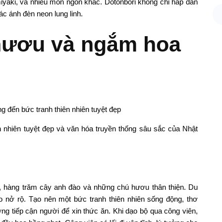
iyaki, và nhiều món ngon khác. Dotonbori không chỉ hấp dẫn
c ánh đèn neon lung linh.
hươu và ngắm hoa
n nhiên tuyệt đẹp và văn hóa truyền thống sâu sắc của Nhật
n, hàng trăm cây anh đào và những chú hươu thân thiện. Du
 nở rộ. Tạo nên một bức tranh thiên nhiên sống động, thơ
ng tiếp cận người để xin thức ăn. Khi dạo bộ qua công viên,