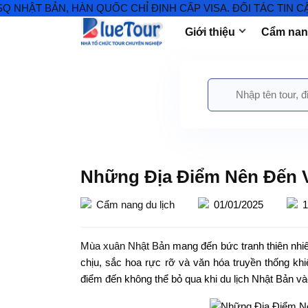
ẢN, HÀN QUỐC CHỈ ĐỊNH CẤP VISA. ĐỐI TÁC TIN CẬY VISA
Giới thiệu
Cẩm nang
Những Địa Điểm Nên Đến 
Cẩm nang du lịch
01/01/2025
1
Mùa xuân Nhật Bản
mang đến bức tranh thiên nhiên
chịu, sắc hoa rực rỡ và văn hóa truyền thống kh
điểm đến không thể bỏ qua khi du lịch Nhật Bản v