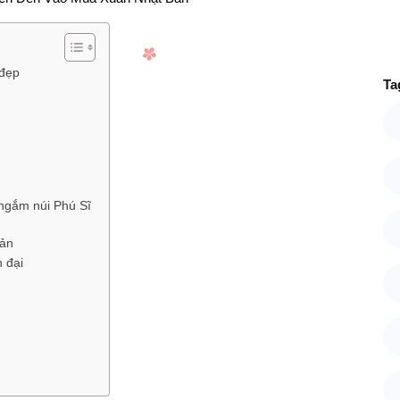
 đẹp
Ta
ngắm núi Phú Sĩ
Bản
 đại