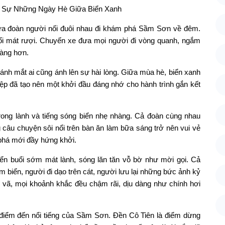
 đưa đoàn người nối đuôi nhau đi khám phá Sầm Sơn về đêm.
thổi mát rượi. Chuyến xe đưa mọi người đi vòng quanh, ngắm
dàng hơn.
 ánh mắt ai cũng ánh lên sự hài lòng. Giữa mùa hè, biển xanh
p đã tạo nên một khởi đầu đáng nhớ cho hành trình gắn kết
rong lành và tiếng sóng biển nhẹ nhàng. Cả đoàn cùng nhau
câu chuyện sôi nổi trên bàn ăn làm bữa sáng trở nên vui vẻ
phá mới đầy hứng khởi.
iển buổi sớm mát lành, sóng lăn tăn vỗ bờ như mời gọi. Cả
m biển, người đi dạo trên cát, người lưu lại những bức ảnh kỷ
i vã, mọi khoảnh khắc đều chậm rãi, dịu dàng như chính hơi
 điểm đến nổi tiếng của Sầm Sơn. Đền Cô Tiên là điểm dừng