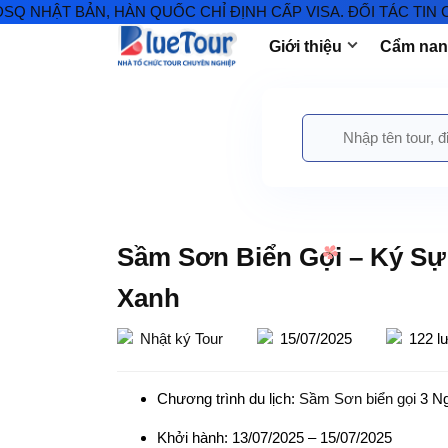
 BẢN, HÀN QUỐC CHỈ ĐỊNH CẤP VISA. ĐỐI TÁC TIN CẬY VI
Giới thiệu
Cẩm nang
Sầm Sơn Biển Gọi – Ký Sự
Xanh
Nhật ký Tour
15/07/2025
122 l
Chương trình du lịch:
Sầm Sơn biển gọi
3 N
Khởi hành: 13/07/2025 – 15/07/2025