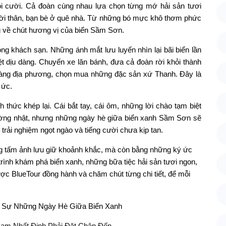
ói cười. Cả đoàn cùng nhau lựa chọn từng mớ hải sản tươi
ời thân, bạn bè ở quê nhà. Từ những bó mực khô thơm phức
ng về chút hương vị của biển Sầm Sơn.
òng khách sạn. Những ánh mắt lưu luyến nhìn lại bãi biển lần
ệt dịu dàng. Chuyến xe lăn bánh, đưa cả đoàn rời khỏi thành
hàng địa phương, chọn mua những đặc sản xứ Thanh. Đây là
 ức.
 thức khép lại. Cái bắt tay, cái ôm, những lời chào tạm biệt
hường nhật, nhưng những ngày hè giữa biển xanh Sầm Sơn sẽ
trải nghiệm ngọt ngào và tiếng cười chưa kịp tan.
g tấm ảnh lưu giữ khoảnh khắc, mà còn bằng những ký ức
trình khám phá biển xanh, những bữa tiệc hải sản tươi ngon,
ợc BlueTour đồng hành và chăm chút từng chi tiết, để mỗi
Nam Nhất Định Phải Đặt Chân Đến