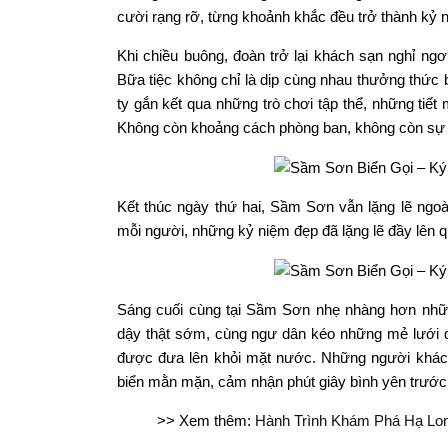
cười rạng rỡ, từng khoảnh khắc đều trở thành kỷ 
Khi chiều buông, đoàn trở lại khách sạn nghỉ ngơi
Bữa tiệc không chỉ là dịp cùng nhau thưởng thức 
ty gắn kết qua những trò chơi tập thể, những tiế
Không còn khoảng cách phòng ban, không còn sự x
Kết thúc ngày thứ hai, Sầm Sơn vẫn lặng lẽ ngoà
mỗi người, những kỷ niệm đẹp đã lặng lẽ đầy lên q
Sáng cuối cùng tại Sầm Sơn nhẹ nhàng hơn nhữn
dậy thật sớm, cùng ngư dân kéo những mẻ lưới đầ
được đưa lên khỏi mặt nước. Những người khác t
biển mằn mặn, cảm nhận phút giây bình yên trước k
>> Xem thêm:
Hành Trình Khám Phá Hạ Lon