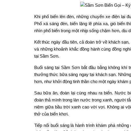
Khi phố biển lên đèn, những chuyến xe điện lại
Phố xá sáng đèn, biển lặng lẽ phía xa, gió biển 
nhìn phố biển trong một nhịp sống chậm hơn, dịu 
Kết thúc ngày đầu tiên, cả đoàn trở về khách sạn,
và những khoảnh khắc đồng hành cùng đồng nghiệ
tại Sầm Sơn.
Buổi sáng tại Sầm Sơn bắt đầu bằng không khí t
thưởng thức bữa sáng ngay tại khách sạn. Những 
hơn, như khởi động tinh thần cho một ngày khám 
Sau bữa ăn, đoàn lại cùng nhau ra biển. Nước b
đoàn thả mình trong làn nước trong xanh, người tắ
niệm giữa bầu trời xanh cao vời vợi. Không ai vộ
thở của biển khơi.
Tiếp nối buổi sáng là hành trình khám phá những