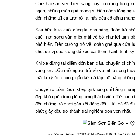
Chợ hải sản ven biển sáng nay rộn ràng tiếng n
ngon, những món quà mang vị biển dành tặng ngư
đến những túi cá tươi rói, ai nấy đều cố gắng ma
Sau bữa trưa cuối cùng tại nhà hàng, đoàn trả ph
cuối, nơi sóng vẫn miệt mài vỗ bờ như lời tạm bi
phố biển. Trên đường trở về, đoàn ghé qua cửa 
chút dư vị cuối cùng để kéo dài thêm hành trình ký
Khi xe dừng tại điểm đón ban đầu, chuyến đi chính
vang lên. Dẫu mỗi người trở về với nhịp sống t
mãi là ký ức chung, gắn kết cả tập thể bằng những 
Chuyến đi Sầm Sơn khép lại không chỉ bằng nhữn
đẹp khó quên trong lòng từng thành viên. Từ hành 
đến những trò chơi gắn kết đồng đội… tất cả đã đư
phút giây đều trở thành trải nghiệm trọn vẹn nhất.
>> Xem thêm:
TOP 6 Những Bãi Biển Việt 