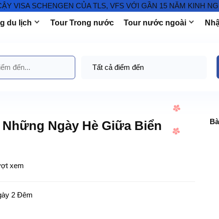
SA SCHENGEN CỦA TLS, VFS VỚI GẦN 15 NĂM KINH NGHIỆM 
 du lịch
Tour Trong nước
Tour nước ngoài
Nhậ
Bà
 Những Ngày Hè Giữa Biển
ượt xem
gày 2 Đêm