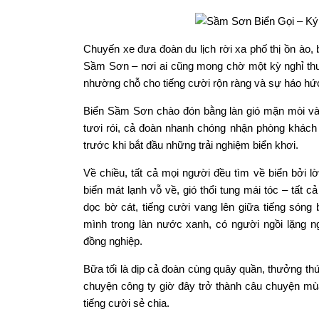
Chuyến xe đưa đoàn du lịch rời xa phố thị ồn ào
Sầm Sơn – nơi ai cũng mong chờ một kỳ nghỉ thư
nhường chỗ cho tiếng cười rộn ràng và sự háo hứ
Biển Sầm Sơn chào đón bằng làn gió mặn mòi và
tươi rói, cả đoàn nhanh chóng nhận phòng khách s
trước khi bắt đầu những trải nghiệm biển khơi.
Về chiều, tất cả mọi người đều tìm về biển bởi l
biển mát lạnh vỗ về, gió thổi tung mái tóc – tất
dọc bờ cát, tiếng cười vang lên giữa tiếng sóng
mình trong làn nước xanh, có người ngồi lặng 
đồng nghiệp.
Bữa tối là dịp cả đoàn cùng quây quần, thưởng th
chuyện công ty giờ đây trở thành câu chuyện mù
tiếng cười sẻ chia.