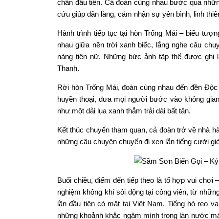
chân đầu tiên. Cả đoàn cùng nhau bước qua những 
cứu giúp dân làng, cảm nhận sự yên bình, linh thi
Hành trình tiếp tục tại hòn Trống Mái – biểu t
nhau giữa nền trời xanh biếc, lắng nghe câu ch
nàng tiên nữ. Những bức ảnh tập thể được ghi lạ
Thanh.
Rời hòn Trống Mái, đoàn cùng nhau đến đền Độc C
huyền thoại, đưa mọi người bước vào không gian
như một dải lụa xanh thẳm trải dài bất tận.
Kết thúc chuyến tham quan, cả đoàn trở về nhà hàn
những câu chuyện chuyến đi xen lẫn tiếng cười gi
Buổi chiều, điểm đến tiếp theo là tổ hợp vui chơ
nghiệm không khí sôi động tại công viên, từ nhữn
lần đầu tiên có mặt tại Việt Nam. Tiếng hò reo v
những khoảnh khắc ngâm mình trong làn nước mát l