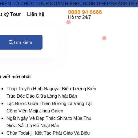
TỔ CHỨC TOUR ĐOÀN RIÊNG, TOUR GHÉP KHÁCH LẺ ĐI NHẬT 
0888 94 6666
t ký Tour
Liên hệ
Hỗ trợ 24/7
Tìm kiếm
i viết mới nhất
Tháp Truyền Hình Nagoya: Biểu Tượng Kiến
Trúc Độc Đáo Giữa Lòng Nhật Bản
Lạc Bước Giữa Thiên Đường Lá Vàng Tại
Công Viên Meiji Jingu Gaien
Ngất Ngây Vẻ Đẹp Thác Shiraito Mùa Thu
Giữa Sắc Lá Đỏ Nhật Bản
Chùa Todai-ji: Kiệt Tác Phật Giáo Và Biểu