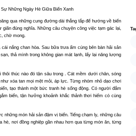
, băng qua những cung đường dài thẳng tắp để hướng về biển
 giãn đúng nghĩa. Những câu chuyện công việc tạm gác lại,
Ta
c, chờ mong.
 cái nắng chan hòa. Sau bữa trưa ấm cúng bên bàn hải sản
ạn, thả mình trong không gian mát lạnh, lấy lại năng lượng
ời thôi thúc nào đó tận sâu trong . Cát mềm dưới chân, sóng
 cả như xóa tan mọi mệt mỏi, áp lực. Từng nhóm nhỏ dạo chơi
 biển, tạo thành một bức tranh hè sống động. Có người đắm
ngắm biển, tận hưởng khoảnh khắc thảnh thơi hiếm có cùng
ức những món hải sản đậm vị biển. Tiếng chạm ly, những câu
a hè, nơi đồng nghiệp gần nhau hơn qua từng món ăn, từng