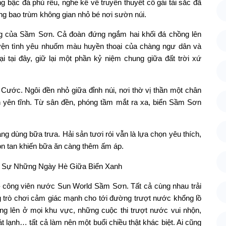
bậc đá phủ rêu, nghe kể về truyền thuyết cô gái tài sắc đã
êng bao trùm không gian nhỏ bé nơi sườn núi.
ượng của Sầm Sơn. Cả đoàn đứng ngắm hai khối đá chồng lên
uyện tình yêu nhuốm màu huyền thoại của chàng ngư dân và
i tại đây, giữ lại một phần kỷ niệm chung giữa đất trời xứ
ước. Ngôi đền nhỏ giữa đỉnh núi, nơi thờ vị thần một chân
 yên tĩnh. Từ sân đền, phóng tầm mắt ra xa, biển Sầm Sơn
g dùng bữa trưa. Hải sản tươi rói vẫn là lựa chọn yêu thích,
òn tan khiến bữa ăn càng thêm ấm áp.
i – công viên nước Sun World Sầm Sơn. Tất cả cùng nhau trải
g trò chơi cảm giác mạnh cho tới đường trượt nước khổng lồ
ang lên ở mọi khu vực, những cuộc thi trượt nước vui nhộn,
ạnh… tất cả làm nên một buổi chiều thật khác biệt. Ai cũng