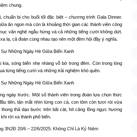
niệm chung.
, chuẩn bị cho buổi tối đặc biệt – chương trình Gala Dinner.
bữa ăn ngon mà còn là khoảng thời gian các thành viên công
t mục văn nghệ ngẫu hứng và cả những tiếng cười không dứt.
a lạ, cả đoàn cùng nhau tạo nên một đêm hội đầy ý nghĩa.
i kia, sóng biển nhẹ nhàng vỗ bờ trong đêm. Còn trong lòng
ua từng tiếng cười và những trải nghiệm khó quên.
g ngày trước. Một số thành viên trong đoàn lựa chọn thức
u tiên, tận mắt nhìn từng con cá, con tôm còn tươi rói vừa
hong thả dạo bước trên bãi cát, hít căng lồng ngực hương
hi rời xa thành phố biển.
g 3N2Đ 20/6 – 22/6/2025: Không Chỉ Là Kỷ Niệm